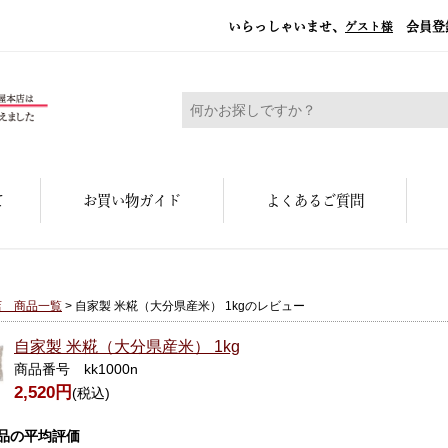
いらっしゃいませ、
会員登
ゲスト様
糀屋本店 - 元禄二年。創業三百余年の味
て
お買い物ガイド
よくあるご質問
店 商品一覧
> 自家製 米糀（大分県産米） 1kgのレビュー
自家製 米糀（大分県産米） 1kg
商品番号 kk1000n
2,520円
(税込)
品の平均評価