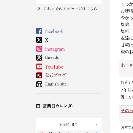
すっ
これまでのメッセージはこちら
お味
今から
塩麹
塩糀
facebook
友達
X
甘糀
instagram
糀のお
threads
あーさ
YouTube
公式ブログ
おすす
English site
7年前
優し
営業日カレンダー
そのっ
おすす