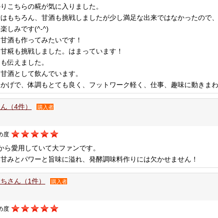
かりこちらの糀が気に入りました。
噌はもちろん、甘酒も挑戦しましたが少し満足な出来ではなかったので
楽しみです(^-^)
、甘酒も作ってみたいです！
、甘糀も挑戦しました。はまっています！
にも伝えました。
は甘酒として飲んでいます。
かげで、体調もとても良く、フットワーク軽く、仕事、趣味に動きまわって
ん（4件）
購入者
め度
から愛用していて大ファンです。
い甘みとパワーと旨味に溢れ、発酵調味料作りには欠かせません！
ちさん（1件）
購入者
め度