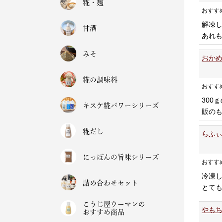
糀・麹
おすす
解凍
甘酒
あれ
みそ
おかめ
糀の調味料
おすす
30
キスケ糀パワーシリーズ
販の
糀だし
らふぃ
にっぽんの旨味シリーズ
おすす
冷凍
詰め合わせセット
とて
こうじ屋ウーマンの
やもち
おすすめ商品