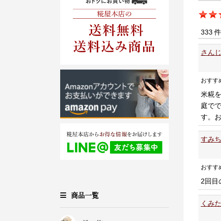
333 
さんじ
おすす
米糀
庭で
す。
すみち
おすす
2回目
商品一覧
くみた