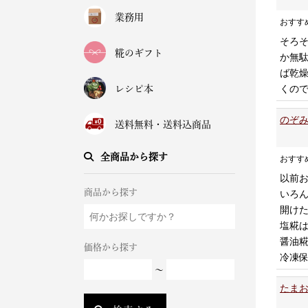
業務用
おすす
そろそ
糀のギフト
か無
ば乾
くので
レシピ本
のぞみ
送料無料・送料込商品
全商品から探す
おすす
以前
商品から探す
いろ
開け
塩糀
醤油
価格から探す
冷凍
～
たまお