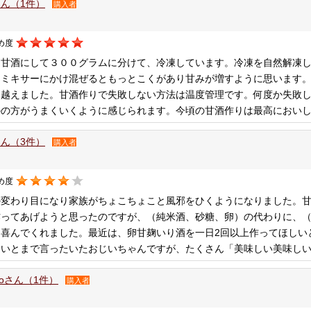
ん（1件）
購入者
め度
も甘酒にして３００グラムに分けて、冷凍しています。冷凍を自然解凍
をミキサーにかけ混ぜるともっとこくがあり甘みが増すように思います
り越えました。甘酒作りで失敗しない方法は温度管理です。何度か失敗
のの方がうまくいくように感じられます。今頃の甘酒作りは最高におい
ん（3件）
購入者
め度
の変わり目になり家族がちょこちょこと風邪をひくようになりました。甘
作ってあげようと思ったのですが、（純米酒、砂糖、卵）の代わりに、
に喜んでくれました。最近は、卵甘麹いり酒を一日2回以上作ってほしい
ないとまで言ったいたおじいちゃんですが、たくさん「美味しい美味し
aloさん（1件）
購入者