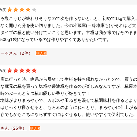
め度
ろ塩こうじが終わりそうなので次を作らないと...と、初めて1kgで購入
駄なく開けた分を使い切りました。今の冷蔵庫(＝冷凍庫も)がそれほど
燥タイプの糀と使い分けていこうと思います。甘糀は我が家ではそのまま
500g1袋になっているのは作りやすくてありがたいです。
ーるさん（2件）
購入者
め度
お店に行った時、他県から帰省して生糀を持ち帰れなかったので、買う
んな蔵元の糀を買って塩糀や醤油糀を作るのが楽しみなんですが、糀屋
た時のぷーんと立つ糀の優しい香りが好きです！
は塩味がよりまろやかで、カボスや玉ねぎを混ぜて糀調味料を作るとよ
糀はじっくり寝かせると、もろみのようにねっとり、まろやかに仕上が
保存でもかちこちにならずすぐにほぐせるし、使いやすくて便利でした
さん（26件）
購入者