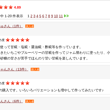
4.89
件中 1-20 件表示
1
2
3
4
5
6
7
8
9
10
11
ゅさん（1件）
購入者
め度
を使って甘糀・塩糀・醤油糀・酢糀等を作っています。
できたいちごやブルーベリーの甘糀を作ってジャム替わりに塗ったり、
お砂糖の甘さが苦手でほんのリ甘い甘糀を楽しんでいます。
ゃんさん（13件）
購入者
め度
の購入です。いろいろバリエーションも増やして作ってみたいです♪
んさん（6件）
購入者