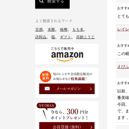
検索する
おすす
とて
よく検索されるワード
レイレ
甘酒
、
米糀
、
味噌
、
もち米
、
送料込
、
塩
、
ギフト
、
喜助こうじ
おすす
この
えびふ
おすす
以前
番美
今回
で、
ます 