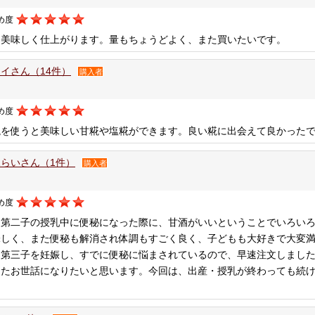
め度
も美味しく仕上がります。量もちょうどよく、また買いたいです。
イさん（14件）
購入者
め度
糀を使うと美味しい甘糀や塩糀ができます。良い糀に出会えて良かった
らいさん（1件）
購入者
め度
、第二子の授乳中に便秘になった際に、甘酒がいいということでいろい
味しく、また便秘も解消され体調もすごく良く、子どもも大好きで大変
、第三子を妊娠し、すでに便秘に悩まされているので、早速注文しまし
またお世話になりたいと思います。今回は、出産・授乳が終わっても続
。