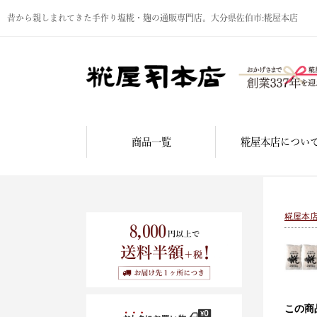
昔から親しまれてきた手作り塩糀・麹の通販専門店。大分県佐伯市:糀屋本店
商品一覧
糀屋本店につい
糀屋本
この商