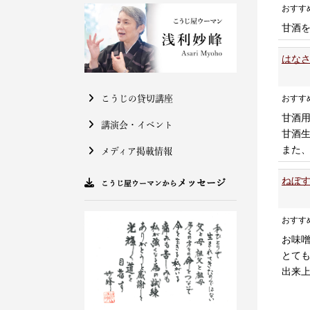
おすす
甘酒
はなさ
おすす
こうじの貸切講座
甘酒
講演会・イベント
甘酒
また
メディア掲載情報
ねぼす
メッセージ
こうじ屋ウーマンから
おすす
お味
とて
出来