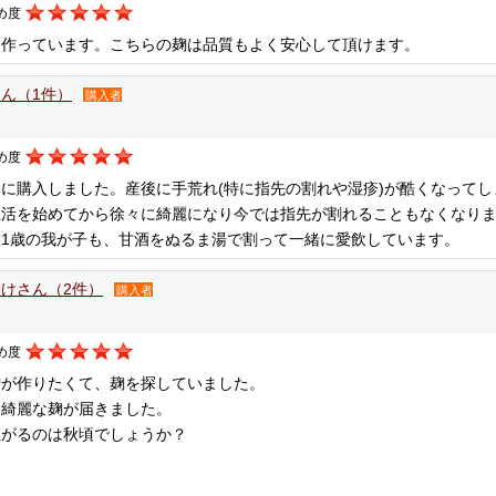
め度
を作っています。こちらの麹は品質もよく安心して頂けます。
ん（1件）
購入者
め度
用に購入しました。産後に手荒れ(特に指先の割れや湿疹)が酷くなって
生活を始めてから徐々に綺麗になり今では指先が割れることもなくなり
、1歳の我が子も、甘酒をぬるま湯で割って一緒に愛飲しています。
けさん（2件）
購入者
め度
噌が作りたくて、麹を探していました。
も綺麗な麹が届きました。
上がるのは秋頃でしょうか？