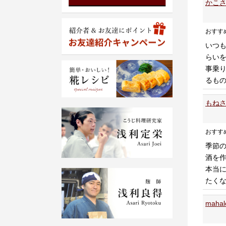
かこさ
おすす
いつ
らい
事乗
るも
もねさ
おすす
季節
酒を
本当
たく
mah