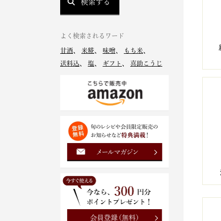
検索する
よく検索されるワード
甘酒
、
米糀
、
味噌
、
もち米
、
送料込
、
塩
、
ギフト
、
喜助こうじ