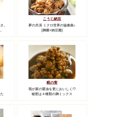
こうじ納豆
甘さ。
夢の共演 ミクロ世界の協奏曲♪
る。
[麹菌×納豆菌]
糀の実
我が家の醤油を更においしく!?
した
秘密は４種類の麹ミックス