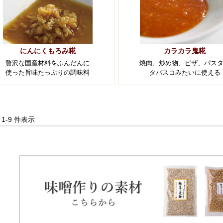
にんにくもろみ糀
カラカラ鬼糀
贅沢な国産材料をふんだんに
焼肉、炒め物、ピザ、パス
使った旨味たっぷりの調味料
タバスコみたいに使える
中 1-9 件表示