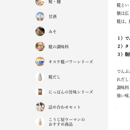
糀・麹
糀とい
懐は広
甘酒
糀は、
みそ
１）で
２）タ
糀の調味料
３）脂
キスケ糀パワーシリーズ
でんぷ
糀だし
れだし
調味料
にっぽんの旨味シリーズ
強い味
詰め合わせセット
こうじ屋ウーマンの
おすすめ商品