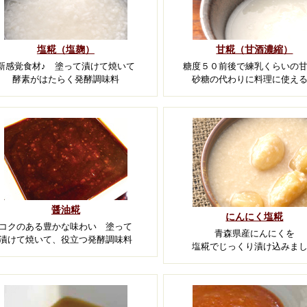
塩糀（塩麹）
甘糀（甘酒濃縮）
新感覚食材♪ 塗って漬けて焼いて
糖度５０前後で練乳くらいの
酵素がはたらく発酵調味料
砂糖の代わりに料理に使え
醤油糀
にんにく塩糀
コクのある豊かな味わい 塗って
青森県産にんにくを
漬けて焼いて、役立つ発酵調味料
塩糀でじっくり漬け込みま