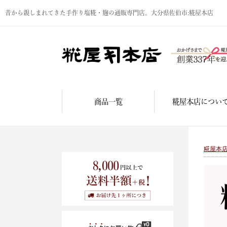
昔から親しまれてきた手作り塩糀・麹の通販専門店。大分県佐伯市:糀屋本店
商品一覧
糀屋本店につい
糀屋本