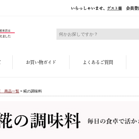
いらっしゃいませ、
会員登
ゲスト様
糀屋本店 - 元禄二年。創業三百余年の味
て
お買い物ガイド
よくあるご質問
店 商品一覧
> 糀の調味料