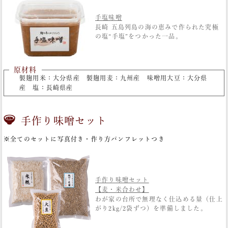
手塩味噌
Web Site
長崎 五島列島の海の恵みで作られた究極
の塩“手塩”をつかった一品。
原材料
製麹用米：大分県産 製麹用麦：九州産 味噌用大豆：大分県
産 塩：長崎県産
手作り味噌セット
※全てのセットに写真付き・作り方パンフレットつき
手作り味噌セット
【麦・米合わせ】
わが家の台所で無理なく仕込める量（仕上
がり2kg/2袋ずつ）を準備しました。