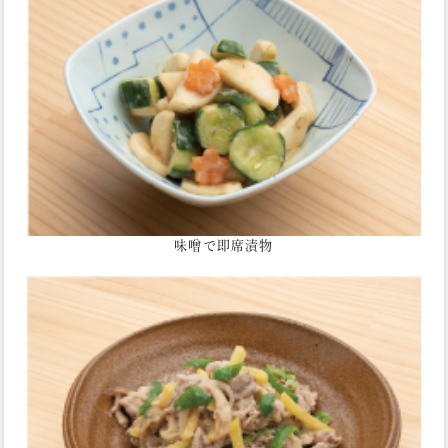
味噌で即席漬物