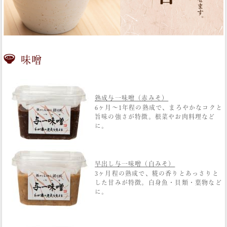
味噌
熟成与一味噌（赤みそ）
6ヶ月〜1年程の熟成で、まろやかなコクと
旨味の強さが特徴。根菜やお肉料理など
に。
早出し与一味噌（白みそ）
3ヶ月程の熟成で、糀の香りとあっさりと
した甘みが特徴。白身魚・貝類・葉物など
に。