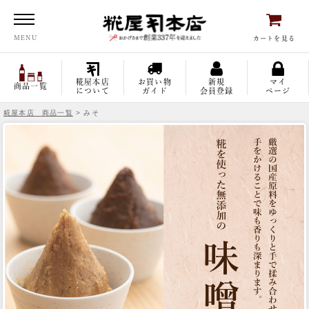
糀屋本店
MENU
カートを見る
糀屋本店
お買い物
新規
マイ
商品一覧
について
ガイド
会員登録
ページ
糀屋本店 商品一覧
> みそ