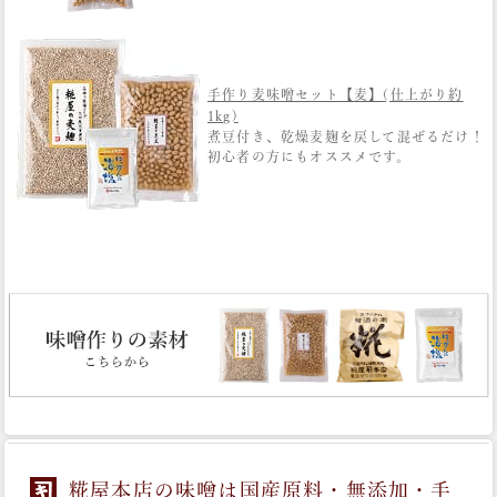
手作り麦味噌セット【麦】(仕上がり約
1kg)
煮豆付き、乾燥麦麹を戻して混ぜるだけ！
初心者の方にもオススメです。
糀屋本店の味噌は国産原料・無添加・手