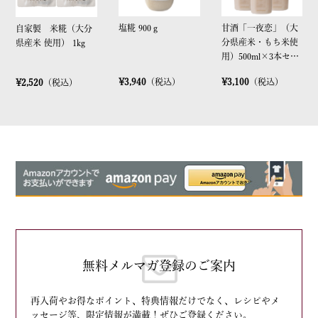
塩糀 900ｇ
甘酒「一夜恋」（大
自家製 米糀（大分
分県産米・もち米使
県産米 使用） 1kg
用）500ml×3本セッ
ト
¥3,940
（税込）
¥3,100
（税込）
¥2,520
（税込）
無料メルマガ登録のご案内
再入荷やお得なポイント、特典情報だけでなく、レシピやメ
ッセージ等、限定情報が満載！ぜひご登録ください。