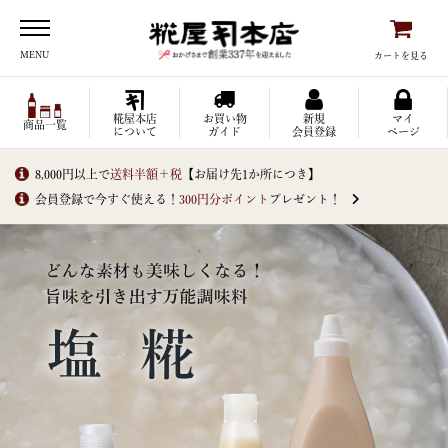
糀屋本店
MENU
カートを見る
糀屋本店
お買い物
新規
マイ
商品一覧
について
ガイド
会員登録
ページ
8,000円以上で
送料半額＋税
【お届け先1か所につき】
会員登録で今すぐ使える！
300円分ポイント
プレゼント！