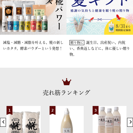
減塩・減糖・減脂を叶える、糀の新し
誕生日、出産祝い、内祝
贈り物に
いカタチ。酵素パウダーという発想！
い、香典返しなどに、体に優しい贈り
物。
売れ筋ランキング