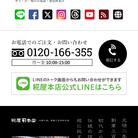
LINE
facebook
Twitter
instagram
threads
YouTube
公式ブログ
English 
糀屋本店