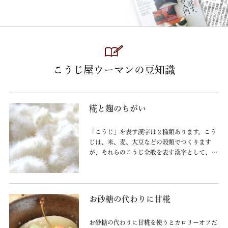
こうじ屋ウーマンの豆知識
糀と麹のちがい
「こうじ」を表す漢字は２種類あります。こう
じは、米、麦、大豆などの穀類でつくります
が、それらのこうじ全般を表す漢字として、現
在では主に『麹』という字が使われています。
これは中国から伝わった漢字です。
お砂糖の代わりに甘糀
お砂糖の代わりに甘糀を使うとカロリーオフだ