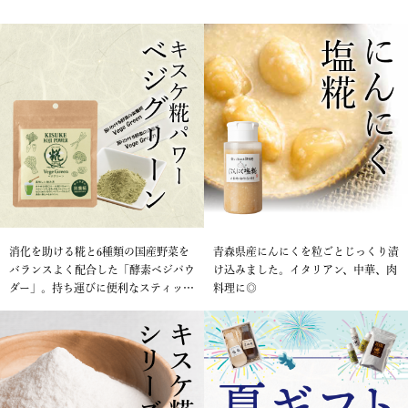
消化を助ける糀と6種類の国産野菜を
青森県産にんにくを粒ごとじっくり漬
バランスよく配合した「酵素ベジパウ
け込みました。イタリアン、中華、肉
ダー」。持ち運びに便利なスティック
料理に◎
タイプも新登場！