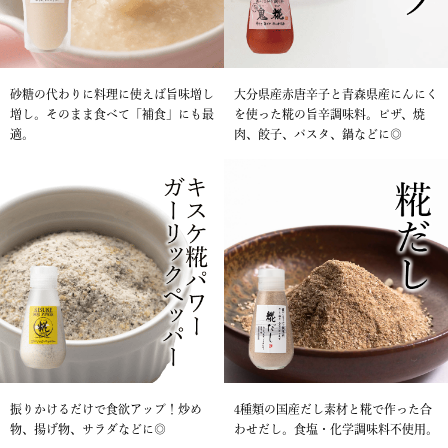
砂糖の代わりに料理に使えば旨味増し
大分県産赤唐辛子と青森県産にんにく
増し。そのまま食べて「補食」にも最
を使った糀の旨辛調味料。ピザ、焼
適。
肉、餃子、パスタ、鍋などに◎
振りかけるだけで食欲アップ！炒め
4種類の国産だし素材と糀で作った合
物、揚げ物、サラダなどに◎
わせだし。食塩・化学調味料不使用。