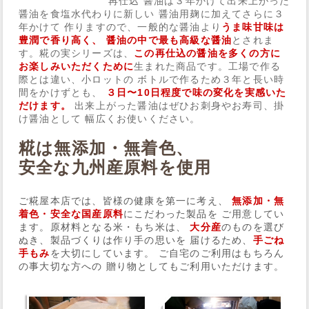
再仕込 醤油は３年かけて出来上がった
醤油を食塩水代わりに新しい 醤油用麹に加えてさらに３
年かけて 作りますので、一般的な醤油より
うま味甘味は
Web Site
豊潤で香り高く、 醤油の中で最も高級な醤油
とされま
す。糀の実シリーズは、
この再仕込の醤油を多くの方に
お楽しみいただくために
生まれた商品です。工場で作る
際とは違い、小ロットの ボトルで作るため３年と長い時
間をかけずとも、
３日〜10日程度で味の変化を実感いた
だけます。
出来上がった醤油はぜひお刺身やお寿司、掛
け醤油として 幅広くお使いください。
糀は無添加・無着色、
安全な九州産原料を使用
ご糀屋本店では、皆様の健康を第一に考え、
無添加・無
着色・安全な国産原料
にこだわった製品を ご用意してい
ます。原材料となる米・もち米は、
大分産
のものを選び
ぬき、製品づくりは作り手の思いを 届けるため、
手ごね
手もみ
を大切にしています。 ご自宅のご利用はもちろん
の事大切な方への 贈り物としてもご利用いただけます。