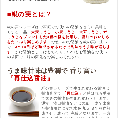
■糀の実とは？
糀の実シリーズはご家庭でお使いの醤油をさらに美味し
くする一品。
大麦こうじ、小麦こうじ、大豆こうじ、米
こうじをブレンドした4種の糀を使用し、
醤油のおいしさ
をたっぷり楽しめます。
お使いのお醤油を糀の実に注い
で
、3〜10日ほど熟成させるだけで風味やうま味が増しま
す。
かけ醤油としてはもちろん、いつもお醤油をお使い
の場面で、味の変化をお楽しみください。
うま味甘味は豊潤で 香り高い
『再仕込醤油』
糀の実シリーズで生まれ変わる醤油は
醤油業界で
「再仕込」
と呼ばれる手法
で家庭の醤油を生まれ変わらせ ます。
通常、濃口醤油などは大豆、 麦で出来
た醤油用麹に食塩水を 加え３年程度熟
成させ、絞って 完成となります。一方