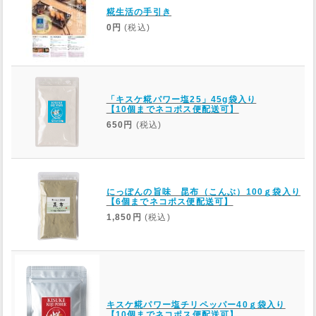
糀生活の手引き
0円
(税込)
「キスケ糀パワー塩25」45g袋入り
【10個までネコポス便配送可】
650円
(税込)
にっぽんの旨味 昆布（こんぶ）100ｇ袋入り
【6個までネコポス便配送可】
1,850円
(税込)
キスケ糀パワー塩チリペッパー40ｇ袋入り
【10個までネコポス便配送可】