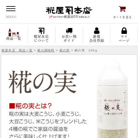
糀屋本店
MENU
カートを見る
糀屋本店
お買い物
新規
マイ
商品一覧
について
ガイド
会員登録
ページ
糀屋本店 商品一覧
>
糀の調味料
>
糀の実
> 糀の実 100g