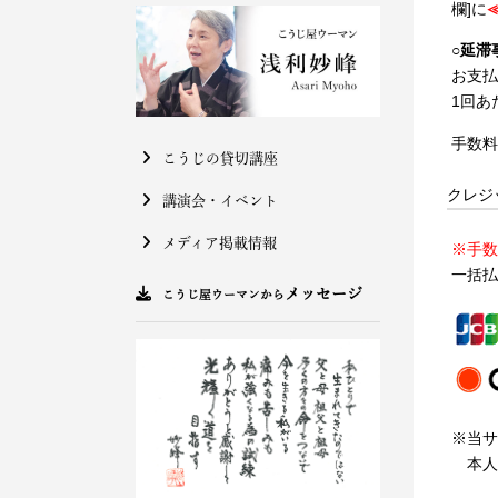
欄]に
○
延滞
お支払
1回あ
手数料
こうじの貸切講座
クレジ
講演会・イベント
メディア掲載情報
※手数
一括払
メッセージ
こうじ屋ウーマンから
※当サ
本人