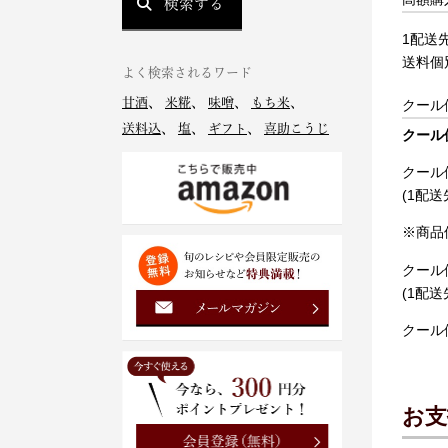
検索する
1配送
送料個
よく検索されるワード
甘酒
、
米糀
、
味噌
、
もち米
、
クール
送料込
、
塩
、
ギフト
、
喜助こうじ
クール
クール
(1配送
※商品
クール
(1配送
クール
お支