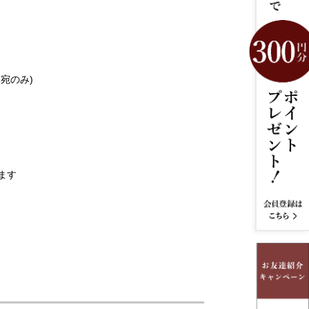
宛のみ)
ます
。