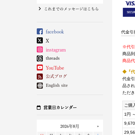
これまでのメッセージはこちら
facebook
代金引
X
※代引
instagram
商品到
threads
商品代
YouTube
◆『代
公式ブログ
代金引
品され
English site
ただき
ご購入
営業日カレンダー
1円 ～
9,67
29,5