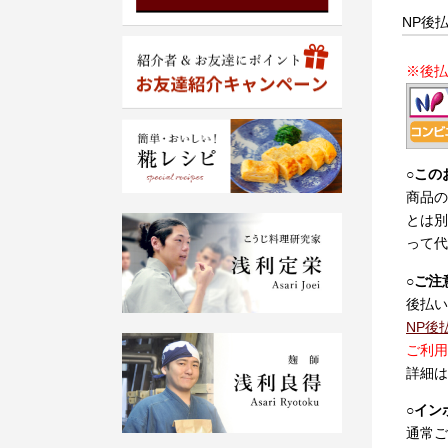
NP後
※後払
○
この
商品の
とは別
って代
○
ご注
後払い
NP後
ご利用
詳細は
○
イン
通常ご