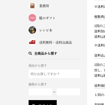
業務用
※送料
複数商
糀のギフト
1回の
レシピ本
送料別
送料は
送料無料・送料込商品
※送料
全商品から探す
送料込
1回の
商品から探す
但し、
送料は
価格から探す
送料個
～
１回の
高額購