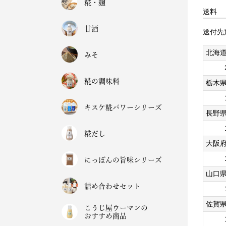
糀・麹
送料
甘酒
送付先
北海
みそ
糀の調味料
栃木
キスケ糀パワーシリーズ
長野
糀だし
大阪
にっぽんの旨味シリーズ
山口
詰め合わせセット
佐賀
こうじ屋ウーマンの
おすすめ商品