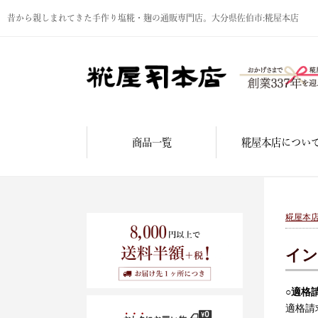
昔から親しまれてきた手作り塩糀・麹の通販専門店。大分県佐伯市:糀屋本店
商品一覧
糀屋本店につい
糀屋本
イン
○
適格
適格請