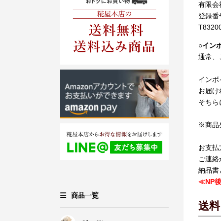
有限会
登録番
T8320
○
イン
通常、
インボ
お届け
そちら
※商品
お支払
ご連絡
納品書
≪NP
商品一覧
送料