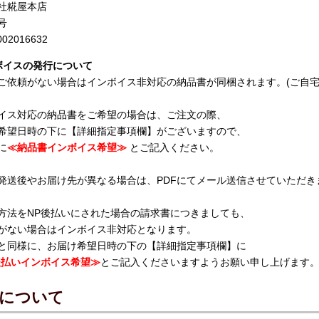
社糀屋本店
号
002016632
ボイスの発行について
ご依頼がない場合はインボイス非対応の納品書が同梱されます。(ご自宅
イス対応の納品書をご希望の場合は、ご注文の際、
希望日時の下に【詳細指定事項欄】がございますので、
に
≪納品書インボイス希望≫
とご記入ください。
発送後やお届け先が異なる場合は、PDFにてメール送信させていただき
方法をNP後払いにされた場合の請求書につきましても、
がない場合はインボイス非対応となります。
と同様に、お届け希望日時の下の【詳細指定事項欄】に
後払いインボイス希望≫
とご記入くださいますようお願い申し上げます
について