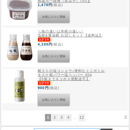
熟成与一味噌（赤みそ）750ｇ
1,470円
(税込)
＼味の違いは米糀の違い／
塩糀&醤油糀 お試しセット【送料込】
4,300円
(税込)
糀入りの塩コショウ♪便利なミニボトル
キスケ糀パワー塩ペッパー 40g
【6個までネコポス便配送可】
900円
(税込)
>
1
2
3
4
…
12