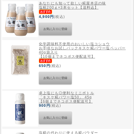
あなたにも知って欲しい糀屋本店の味
塩糀200ｇ×3本セット【送料込】
4,900円
(税込)
化学調味料不使用のおいしい塩コショウ
お手頃なお試しパック
キスケ糀パワー塩ペッパー
40g袋入り
【10個までネコポス便配送可】
650円
(税込)
卓上塩にも◎便利なミニボトル
「キスケ糀パワー塩50」 45g
【6個までネコポス便配送可】
900円
(税込)
塩糀の代わりに使える糀パウダー