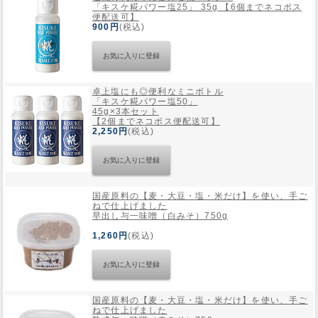
「キスケ糀パワー塩25」 35g 【6個までネコポス
便配送可】
900円
(税込)
Web Site
卓上塩にも◎便利なミニボトル
「キスケ糀パワー塩50」
45g×3本セット
【2個までネコポス便配送可】
2,250円
(税込)
国産原料の【麦・大豆・塩・米だけ】を使い、手ご
ねで仕上げました
早出し与一味噌（白みそ）750g
1,260円
(税込)
国産原料の【麦・大豆・塩・米だけ】を使い、手ご
ねで仕上げました