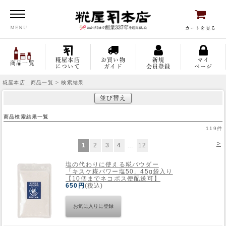
糀屋本店
MENU
カートを見る
糀屋本店
お買い物
新規
マイ
商品一覧
について
ガイド
会員登録
ページ
糀屋本店 商品一覧
> 検索結果
並び替え
商品検索結果一覧
119
件
>
1
2
3
4
…
12
塩の代わりに使える糀パウダー
「キスケ糀パワー塩50」45g袋入り
【10個までネコポス便配送可】
650円
(税込)