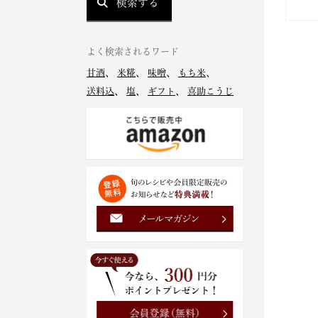
検索する
よく検索されるワード
甘酒
、
米糀
、
味噌
、
もち米
、
送料込
、
塩
、
ギフト
、
喜助こうじ