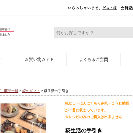
いらっしゃいませ、
会員登
ゲスト様
糀屋本店 - 元禄二年。創業三百余年の味
て
お買い物ガイド
よくあるご質問
店 商品一覧
>
糀のギフト
> 糀生活の手引き
糀だし・にんにくもろみ糀・こうじ納豆・
が一冊に収まっています。
※レシピのみのご購入は出来ません
糀生活の手引き