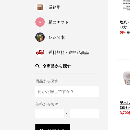
業務用
糀のギフト
塩糀
り方
0円
(税
レシピ本
送料無料・送料込商品
全商品から探す
商品から探す
早出し
価格から探す
3個セ
3,70
～