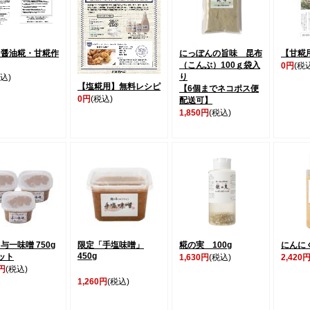
・醤油糀・甘糀作
にっぽんの旨味 昆布
【甘糀
（こんぶ）100ｇ袋入
0円
(税
り
込)
【塩糀用】無料レシピ
【6個までネコポス便
0円
(税込)
配送可】
1,850円
(税込)
与一味噌 750g
限定「手塩味噌」
糀の実 100g
にんにく
450g
ット
1,630円
(税込)
2,420
0円
(税込)
1,260円
(税込)