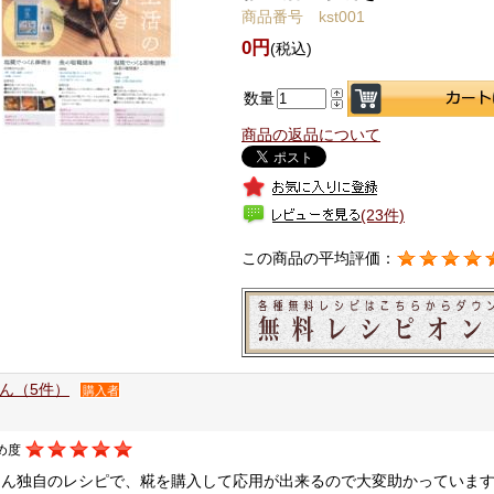
商品番号 kst001
0円
(税込)
数量
商品の返品について
(23件)
この商品の平均評価：
ん（5件）
購入者
め度
さん独自のレシピで、糀を購入して応用が出来るので大変助かっていま