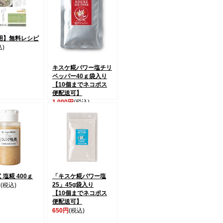
用】無料レシピ
込)
キスケ糀パワー塩チリ
ペッパー40ｇ袋入り
【10個までネコポス
便配送可】
1,000円
(税込)
塩糀 400ｇ
「キスケ糀パワー塩
25」45g袋入り
円
(税込)
【10個までネコポス
便配送可】
650円
(税込)