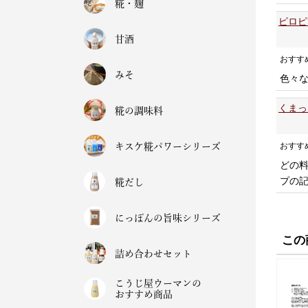
糀・麹
ピロピ
甘酒
おすす
みそ
色々
くまっ
糀の調味料
おすす
キスケ糀パワーシリーズ
どの
プの
糀だし
にっぽんの旨味シリーズ
この
詰め合わせセット
こうじ屋ウーマンの
おすすめ商品