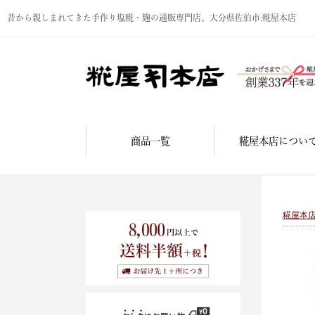
昔から親しまれてきた手作り塩糀・麹の通販専門店。大分県佐伯市:糀屋本店
商品一覧
糀屋本店につい
糀屋本