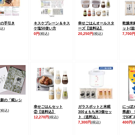
活の手引き
キスケプレーン＆キス
幸せごはんオールスタ
乾燥米糀
ケ塩50使い方
ーズ【送料込】
ット(送
込)
0円
(税込)
20,250円
(税込)
7,700
知新の「糀レシ
幸せごはんセット
ガラスポットと米糀
にっぽ
(税込)
②【送料込】
300ｇもち米3個セッ
県産) 
ト（送料込）
でﾈｺﾎ
12,270円
(税込)
7,300円
(税込)
400円
(