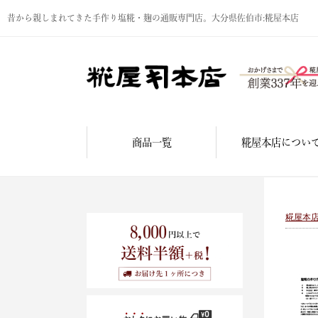
昔から親しまれてきた手作り塩糀・麹の通販専門店。大分県佐伯市:糀屋本店
商品一覧
糀屋本店につい
糀屋本