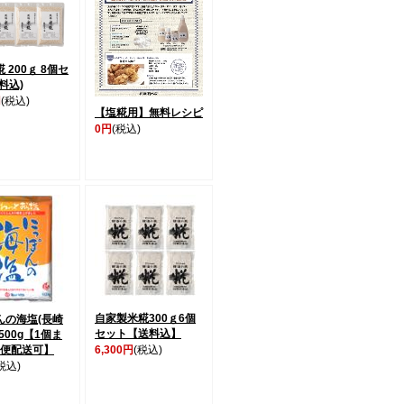
 200ｇ 8個セ
料込)
円
(税込)
【塩糀用】無料レシピ
0円
(税込)
自家製米糀300ｇ6個
んの海塩(長崎
セット【送料込】
500g【1個ま
ﾟｽ便配送可】
6,300円
(税込)
税込)