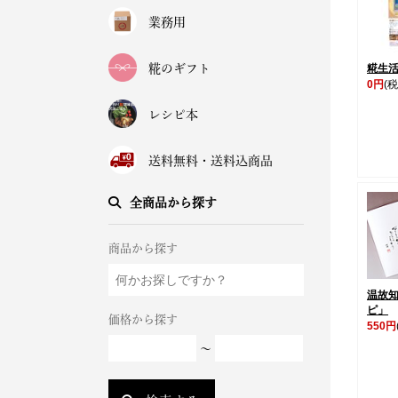
業務用
糀のギフト
糀生
0円
(税
レシピ本
送料無料・送料込商品
全商品から探す
商品から探す
温故
ピ」
価格から探す
550円
～