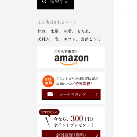
検索する
よく検索されるワード
甘酒
、
米糀
、
味噌
、
もち米
、
送料込
、
塩
、
ギフト
、
喜助こうじ