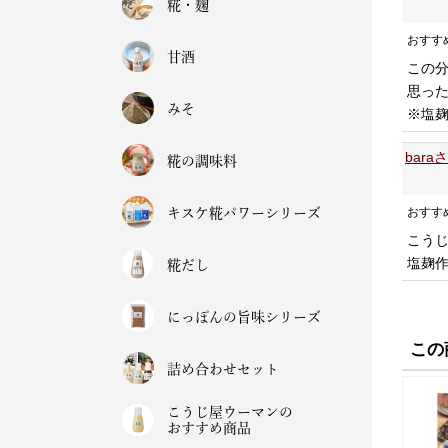
糀・麹
おすす
甘酒
この
思っ
みそ
※塩麹
bara
糀の調味料
おすす
キスケ糀パワーシリーズ
こう
塩麹
糀だし
にっぽんの旨味シリーズ
この
詰め合わせセット
こうじ屋ウーマンの
おすすめ商品