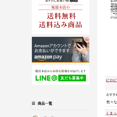
ピロピ
おすす
色々
商品一覧
くまっ