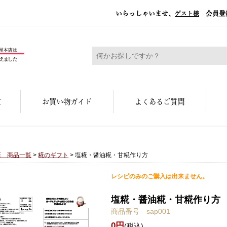
いらっしゃいませ、
会員登
ゲスト様
糀屋本店 - 元禄二年。創業三百余年の味
て
お買い物ガイド
よくあるご質問
店 商品一覧
>
糀のギフト
> 塩糀・醤油糀・甘糀作り方
レシピのみのご購入は出来ません。
塩糀・醤油糀・甘糀作り方
商品番号 sap001
0円
(税込)