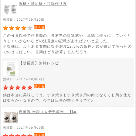
塩糀・醤油糀・甘糀作り方
投稿日：2017年09月10日
購入者
この分量以外で作る際の、各材料の計算式や、単純に倍々にしていくと
うまくいかないなどの注意点の記載があればよいと思った。
※塩麹は、よくある質問に塩分濃度12.5%の条件と式が書いてあったの
でのせてほしい。甘麹はどう計算するんだろう。
【甘糀用】無料レシピ
投稿日：2017年09月09日
購入者
鍋は本当に美味しそう。すき焼きもすき焼き用の肉でなくても麹を使え
ば柔らかくなるので、今年は出番が増えそうです♪
自家製 米糀（大分県産米） 1kg
投稿日：2017年09月09日
購入者