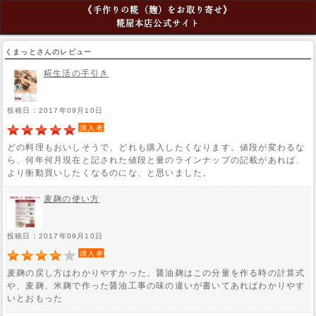
《手作りの糀（麹）をお取り寄せ》
糀屋本店公式サイト
くまっとさんのレビュー
糀生活の手引き
投稿日：2017年09月10日
購入者
どの料理もおいしそうで、どれも購入したくなります。値段が変わるな
ら、何年何月現在と記された値段と量のラインナップの記載があれば、
より衝動買いしたくなるのにな、と思いました。
麦麹の使い方
投稿日：2017年09月10日
購入者
麦麹の戻し方はわかりやすかった。醤油麹はこの分量を作る時の計算式
や、麦麹、米麹で作った醤油工事の味の違いが書いてあればわかりやす
いとおもった