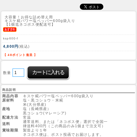
大容量！お得な詰め替え用
キスケ糀パワー塩ペッパー600g袋入り
【1個迄ネコポス便配送可】
ksp600-f
4,800円
(税込)
【 48ポイント進呈 】
数量
商品説明
商品内容
キスケ糀パワー塩ペッパー600g袋入り
原材料
塩・黒コショウ・米糀
米(大分県産)
産地
塩（長崎県産）
黒コショウ(マレーシア)
配達方法
常温
通常送料、または「ネコポス便」選択で全国一
送料
律送料400円（この商品のみ1個まで注文可）
賞味期限
製造より１年
ネコポス便は、ポスト投函でお届けします。