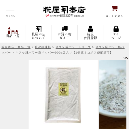
糀屋本店
MENU
カートを見る
糀屋本店
お買い物
新規
マイ
商品一覧
について
ガイド
会員登録
ページ
糀屋本店 商品一覧
>
糀の調味料
>
キスケ糀パワーシリーズ
>
キスケ糀パワー塩ペ
ッパー
> キスケ糀パワー塩ペッパー600g袋入り【1個迄ネコポス便配送可】