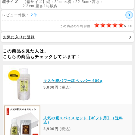
箱サイズ
【箱サイズ】縦：31cm×横：22.5cm×高さ：
2.3cm 重さ1㎏以内
Web Site
レビュー件数：
2件
この商品の平均評価：
5.00
お気に入りに登録
この商品を見た人は、
こちらの商品もチェックしています！
キスケ糀パワー塩ペッパー 600g
5,000円
(税込)
人気の糀スパイスセット【ギフト用】（送料
込）
3,900円
(税込)