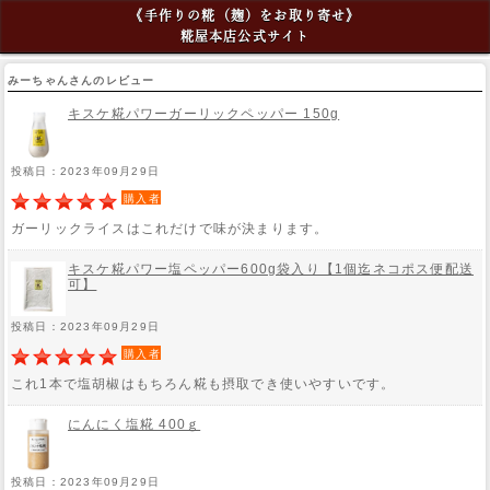
《手作りの糀（麹）をお取り寄せ》
糀屋本店公式サイト
みーちゃんさんのレビュー
キスケ糀パワーガーリックペッパー 150g
投稿日：2023年09月29日
購入者
ガーリックライスはこれだけで味が決まります。
キスケ糀パワー塩ペッパー600g袋入り【1個迄ネコポス便配送
可】
投稿日：2023年09月29日
購入者
これ1本で塩胡椒はもちろん糀も摂取でき使いやすいです。
にんにく塩糀 400ｇ
投稿日：2023年09月29日