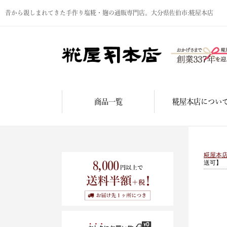
昔から親しまれてきた手作り塩糀・麹の通販専門店。大分県佐伯市:糀屋本店
商品一覧
糀屋本店につい
糀屋本
送可】