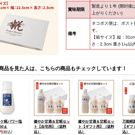
製造より１年 (開封後
賞味期限
上がりください)
ネコポス便は、ポスト
す。
備考
【箱サイズ】縦：31cm×
さ：2.3cm 重さ1㎏以
商品を見た人は、こちらの商品もチェックしています！
スケ糀パワー塩
健やか甘酒＆甘糀セッ
健やか甘酒＆甘糀セッ
万能糀
50ｇ
ト【自宅用】（送料
ト【ギフト用】（送料
【ギフ
込）
込）
込）
0円
(税込)