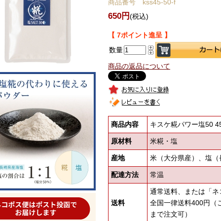
商品番号 kss45-50-f
650円
(税込)
【 7ポイント進呈 】
数量
商品の返品について
商品内容
キスケ糀パワー塩50 4
原材料
米糀・塩
産地
米（大分県産）、塩（
配達方法
常温
通常送料、または「ネ
送料
全国一律送料400円（
まで注文可）