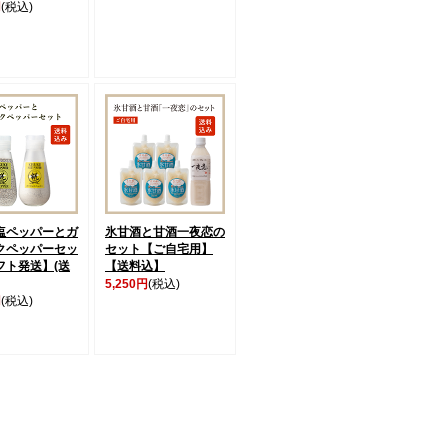
円
(税込)
塩ペッパーとガ
氷甘酒と甘酒一夜恋の
クペッパーセッ
セット【ご自宅用】
フト発送】(送
【送料込】
5,250円
(税込)
円
(税込)