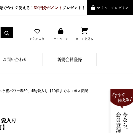
録で今すぐ使える！
300円分ポイント
プレゼント！
マイページログイン
お気に入り
マイページ
カートを見る
お問い合わせ
新規会員登録
キスケ糀パワー塩50」45g袋入り【10個までネコポス便配
g袋入り
可】