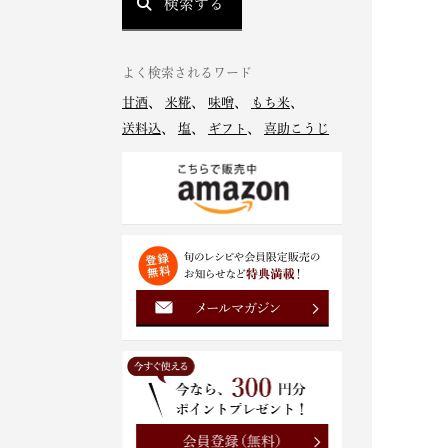
検索する
よく検索されるワード
甘酒
、
米糀
、
味噌
、
もち米
、
送料込
、
塩
、
ギフト
、
喜助こうじ