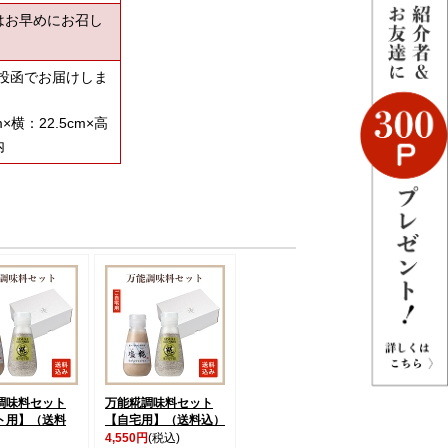
はお早めにお召し
投函でお届けしま
横：22.5cm×高
内
調味料セット
万能糀調味料セット
ト用】（送料
【自宅用】（送料込）
4,550円
(税込)