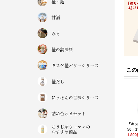
糀・麹
甘酒
みそ
糀の調味料
キスケ糀パワーシリーズ
この
糀だし
にっぽんの旨味シリーズ
詰め合わせセット
「キ
こうじ屋ウーマンの
50」1
おすすめ商品
1,80