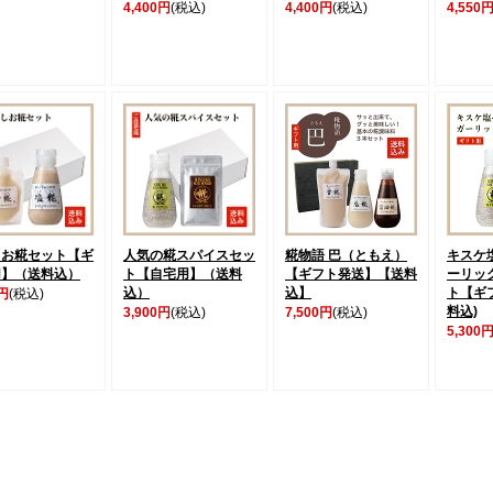
4,400円
(税込)
4,400円
(税込)
4,550
しお糀セット【ギ
人気の糀スパイスセッ
糀物語 巴（ともえ）
キスケ
用】（送料込）
ト【自宅用】（送料
【ギフト発送】【送料
ーリッ
込）
込】
ト【ギ
0円
(税込)
料込)
3,900円
(税込)
7,500円
(税込)
5,300