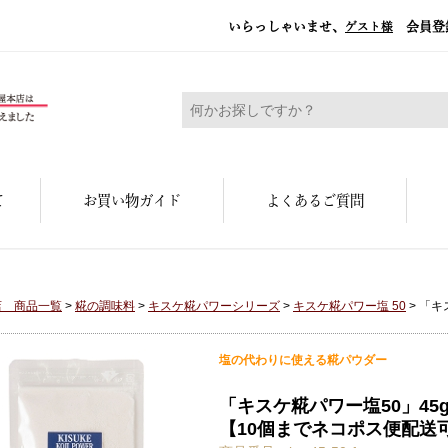
いらっしゃいませ、
会員登
ゲスト様
糀屋本店 - 元禄二年。創業三百余年の味
て
お買い物ガイド
よくあるご質問
店 商品一覧
>
糀の調味料
>
キスケ糀パワーシリーズ
>
キスケ糀パワー塩 50
> 「
塩の代わりに使える糀パウダー
「キスケ糀パワー塩50」45
【10個までネコポス便配送