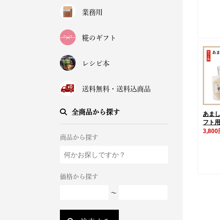
業務用
糀のギフト
レシピ本
送料無料・送料込商品
全商品から探す
あま
フト
3,80
商品から探す
価格から探す
～