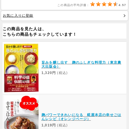
この商品の平均評価：
4.57
Web Site
お気に入りに登録
この商品を見た人は、
こちらの商品もチェックしています！
旨みを醸し出す 麹のふしぎな料理力（東京農
大出版会）
1,320円
(税込)
麹パワーできれいになる 糀屋本店の幸せごは
んレシピ（オレンジページ）
1,019円
(税込)