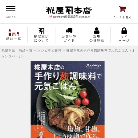
糀屋本店
MENU
カートを見る
糀屋本店
お買い物
新規
マイ
商品一覧
について
ガイド
会員登録
ページ
糀屋本店 商品一覧
>
レシピ本と書籍
> 糀屋本店の手作り麹調味料で元気ごはん（オ
レンジページ）