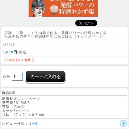
塩麹、甘麹、しょうゆ麹で作る、発酵パワーの特選おかず集
糀屋本店の手作り麹調味料で元気ごはん（オレンジページ）
bk0010
1,019円
(税込)
【 10ポイント進呈 】
数量
商品説明
出版社
オレンジページ
発売日
2016/8/5
言語
日本語
ムック
64ページ
寸法
27 x 21 x 0.6 cm
レビュー件数：
14件