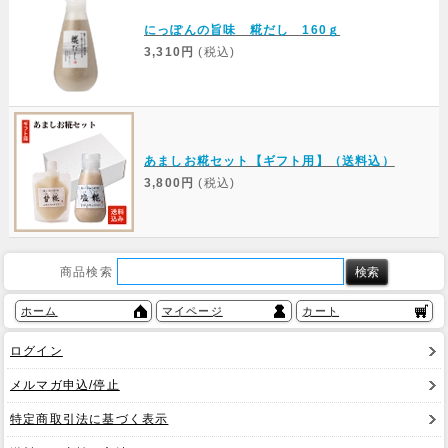
にっぽんの旨味 糀だし 160ｇ
3,310円
(税込)
あましお糀セット【ギフト用】（送料込）
3,800円
(税込)
商品検索
ホーム
マイページ
カート
ログイン
メルマガ申込/停止
特定商取引法に基づく表示