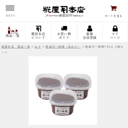
糀屋本店
MENU
カートを見る
糀屋本店
お買い物
新規
マイ
商品一覧
について
ガイド
会員登録
ページ
糀屋本店 商品一覧
>
みそ
>
熟成与一味噌（赤みそ）
> 熟成与一味噌750ｇ 3個セ
ット