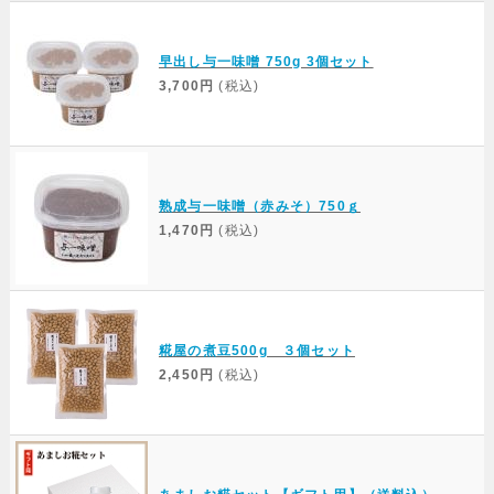
Web Site
早出し与一味噌 750g 3個セット
3,700円
(税込)
熟成与一味噌（赤みそ）750ｇ
1,470円
(税込)
糀屋の煮豆500g ３個セット
2,450円
(税込)