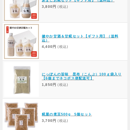
あましお糀セット【ギフト用】（送料込）
3,800円
(税込)
健やか甘酒＆甘糀セット【ギフト用】（送料
込）
4,400円
(税込)
にっぽんの旨味 昆布（こんぶ）100ｇ袋入り
【6個までネコポス便配送可】
1,850円
(税込)
糀屋の煮豆500g 5個セット
3,700円
(税込)