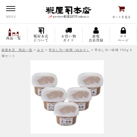
糀屋本店
MENU
カートを見る
糀屋本店
お買い物
新規
マイ
商品一覧
について
ガイド
会員登録
ページ
糀屋本店 商品一覧
>
みそ
>
早出し与一味噌（白みそ）
> 早出し与一味噌 750g 5
個セット