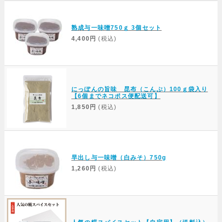
Web Site
熟成与一味噌750ｇ 3個セット
4,400円
(税込)
にっぽんの旨味 昆布（こんぶ）100ｇ袋入り
【6個までネコポス便配送可】
1,850円
(税込)
早出し与一味噌（白みそ）750g
1,260円
(税込)