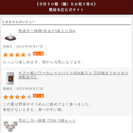
《手作りの糀（麹）をお取り寄せ》
糀屋本店公式サイト
たまおさんのレビュー
熟成与一味噌(赤みそ)袋入り2kg
投稿日：2023年09月27日
購入者
たっぷり楽しめます。朝から元気になります。
キスケ糀パワーカレースパイス40g袋入り【10個までネコポス
便配送可】
投稿日：2023年09月27日
購入者
この夏は野菜やそうめんに絡めてよく食べました。
食欲がないときも、食べやすい味。
早出し与一味噌 750g 5個セット