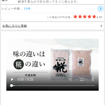
備考
解凍不要なので封を切ってすぐに使えます。
レビュー件数：
29件
Web Site
この商品の平均評価：
4.97
お気に入りに登録