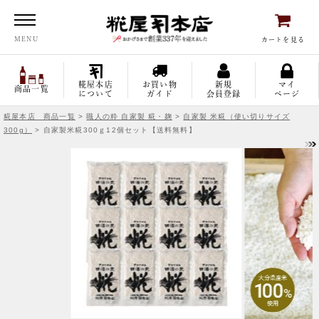
糀屋本店
MENU
カートを見る
糀屋本店
お買い物
新規
マイ
商品一覧
について
ガイド
会員登録
ページ
糀屋本店 商品一覧
>
職人の粋 自家製 糀・麹
>
自家製 米糀（使い切りサイズ
300g）
> 自家製米糀300ｇ12個セット【送料無料】