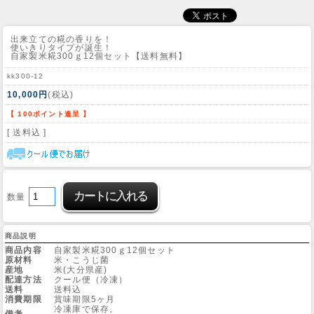
出来立ての糀の香りを！
使いきりタイプが誕生！
自家製米糀300ｇ12個セット【送料無料】
kk300-12
10,000円
(税込)
【 100ポイント進呈 】
[ 送料込 ]
数量
商品説明
商品内容
自家製米糀300ｇ12個セット
原材料
米・こうじ菌
産地
米(大分県産)
配達方法
クール便（冷凍）
送料
送料込
消費期限
賞味期限5ヶ月
冷凍庫で保存。