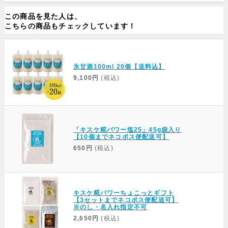
この商品を見た人は、
こちらの商品もチェックしています！
氷甘酒100ml 20個【送料込】
9,100円
(税込)
「キスケ糀パワー塩25」45g袋入り
【10個までネコポス便配送可】
650円
(税込)
キスケ糀パワーちょこっとギフト
【3セットまでネコポス便配送可】
※のし・名入れ指定不可
2,650円
(税込)