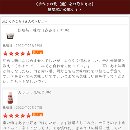
《手作りの糀（麹）をお取り寄せ》
糀屋本店公式サイト
おかめのごろうさんのレビュー
熟成与一味噌（赤みそ）350g
投稿日：2022年09月28日
購入者
初めは味になじめませんでしたが、ようやく慣れました。合わせ味噌と
教えてくれるので、白みそと合わせて使っています。 家にある味噌
が無くなったら、白と赤味噌、両方こちらの味噌に切り替える予定で
す。何を食べても美味しいです。いつまでも美味しい麹を作ってくださ
い。こちらも楽しいです。
カラカラ鬼糀 200g
投稿日：2022年09月27日
購入者
辛い物はあまり好きではないが、まずは購入してみた。一口そのまま食
べてみて、辛くてびっくり。でも慣れた。きゅうりの料理に使ってい