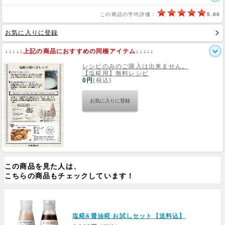
この商品の平均評価：
5.00
Web Site
お気に入りに登録
↓↓↓↓↓上記の商品におすすめの同梱アイテム↓↓↓↓↓
レシピのみのご購入は出来ません。
【塩糀用】無料レシピ
0円
(税込)
この商品を見た人は、
こちらの商品もチェックしています！
塩糀&醤油糀 お試しセット【送料込】