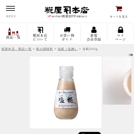
糀屋本店
MENU
カートを見る
糀屋本店
お買い物
新規
マイ
商品一覧
について
ガイド
会員登録
ページ
糀屋本店 商品一覧
>
糀の調味料
>
塩糀（塩麹）
> 塩糀200g