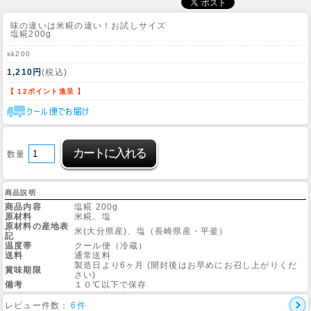
味の違いは米糀の違い！お試しサイズ
塩糀200g
sk200
1,210円
(税込)
【 12ポイント進呈 】
数量
商品説明
商品内容
塩糀 200g
原材料
米糀、塩
原材料の産地表
米(大分県産)、塩（長崎県産・平釜）
記
温度帯
クール便（冷蔵）
送料
通常送料
製造日より6ヶ月 (開封後はお早めにお召し上がりくだ
賞味期限
さい)
備考
１０℃以下で保存
レビュー件数：
6件