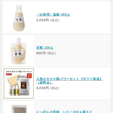
〈お得用〉塩糀 400ｇ
2,050円
(税込)
甘糀 150ｇ
800円
(税込)
人気のキスケ糀パワーセット【ギフト発送】
（送料込）
4,650円
(税込)
にっぽんの旨味 いりこ100ｇ袋入り