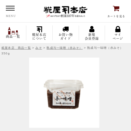
糀屋本店
MENU
カートを見る
糀屋本店
お買い物
新規
マイ
商品一覧
について
ガイド
会員登録
ページ
糀屋本店 商品一覧
>
みそ
>
熟成与一味噌（赤みそ）
> 熟成与一味噌（赤みそ）
350g