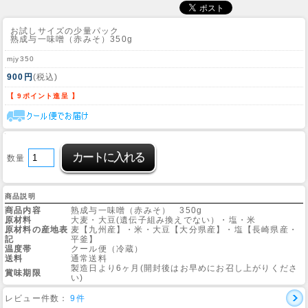
お試しサイズの少量パック
熟成与一味噌（赤みそ）350g
mjy350
900円
(税込)
【 9ポイント進呈 】
数量
商品説明
商品内容
熟成与一味噌（赤みそ） 350g
原材料
大麦・大豆(遺伝子組み換えでない）・塩・米
原材料の産地表
麦【九州産】・米・大豆【大分県産】・塩【長崎県産・
記
平釜】
温度帯
クール便（冷蔵）
送料
通常送料
製造日より6ヶ月(開封後はお早めにお召し上がりくださ
賞味期限
い)
レビュー件数：
9件