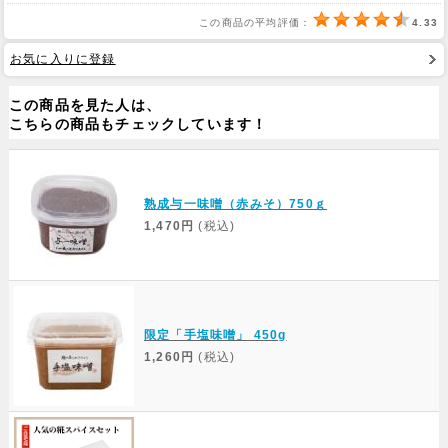
この商品の平均評価：
4.33
Web Site
お気に入りに登録
この商品を見た人は、
こちらの商品もチェックしています！
熟成与一味噌（赤みそ）750ｇ
1,470円
(税込)
限定「手塩味噌」 450g
1,260円
(税込)