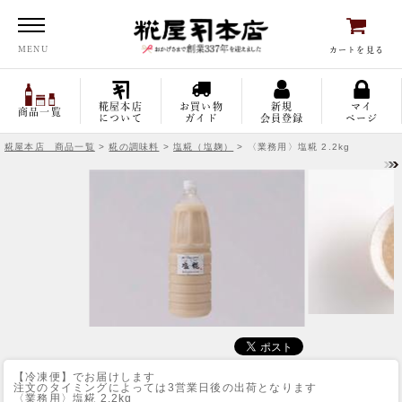
糀屋本店
MENU
カートを見る
糀屋本店
お買い物
新規
マイ
商品一覧
について
ガイド
会員登録
ページ
糀屋本店 商品一覧
>
糀の調味料
>
塩糀（塩麹）
> 〈業務用〉塩糀 2.2kg
【冷凍便】でお届けします
注文のタイミングによっては3営業日後の出荷となります
〈業務用〉塩糀 2.2kg