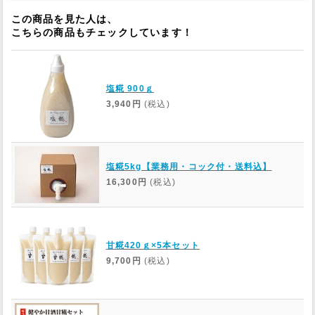
この商品を見た人は、
Web Site
こちらの商品もチェックしています！
塩糀 900ｇ
3,940円
(税込)
塩糀5kg【業務用・コック付・送料込】
16,300円
(税込)
甘糀420ｇ×5本セット
9,700円
(税込)