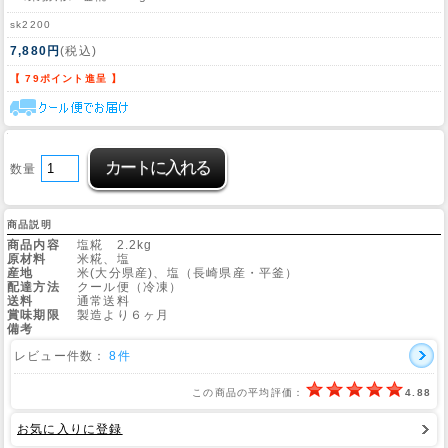
sk2200
7,880円
(税込)
【 79ポイント進呈 】
数量
商品説明
商品内容
塩糀 2.2kg
原材料
米糀、塩
産地
米(大分県産)、塩（長崎県産・平釜）
配達方法
クール便（冷凍）
送料
通常送料
賞味期限
製造より６ヶ月
備考
レビュー件数：
8件
この商品の平均評価：
4.88
お気に入りに登録