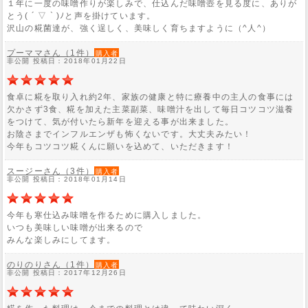
１年に一度の味噌作りが楽しみで、仕込んだ味噌壺を見る度に、ありが
とう( ´ ▽ ` )ﾉと声を掛けています。
沢山の糀菌達が、強く逞しく、美味しく育ちますように（^人^）
プーママさん（1件）
購入者
非公開 投稿日：2018年01月22日
食卓に糀を取り入れ約2年、家族の健康と特に療養中の主人の食事には
欠かさず3食、糀を加えた主菜副菜、味噌汁を出して毎日コツコツ滋養
をつけて、気が付いたら新年を迎える事が出来ました。
お陰さまでインフルエンザも怖くないです。大丈夫みたい！
今年もコツコツ糀くんに願いを込めて、いただきます！
スージーさん（3件）
購入者
非公開 投稿日：2018年01月14日
今年も寒仕込み味噌を作るために購入しました。
いつも美味しい味噌が出来るので
みんな楽しみにしてます。
のりのりさん（1件）
購入者
非公開 投稿日：2017年12月26日