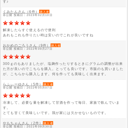
す♪
くみたんさん（6件）
購入者
非公開 投稿日：2023年02月10日
解凍したらすぐ使えるので便利
あれもこれも作りたい時は安いのでこれが良いですね
おかめのごろうさん（9件）
購入者
非公開 投稿日：2022年09月27日
300ｇのもありましたが、塩麹作ったりするときにグラムの調整が出来
た方が良いのでこちらを購入。とっても良いです。市販のも買いました
が、こちらから購入します。何を作っても美味しく出来ます。
らふぃーゆさん（5件）
購入者
非公開 投稿日：2022年05月07日
冷凍して、必要な量を解凍して甘酒を作って毎日、家族で飲んでいま
す。
とても甘くて美味しいです。我が家には欠かせないものです。
やもちゃんさん（2件）
購入者
非公開 投稿日：2021年09月30日