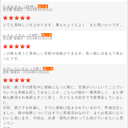
たまおさん（26件）
購入者
非公開 投稿日：2019年02月25日
とても美味しく仕上がります。量もちょうどよく、また買いたいです。
レイレイさん（14件）
購入者
非公開 投稿日：2019年02月14日
この糀を使うと美味しい甘糀や塩糀ができます。良い糀に出会えて良か
ったです。
えびふらいさん（1件）
購入者
女性 投稿日：2019年01月26日
以前、第二子の授乳中に便秘になった際に、甘酒がいいということでい
ろいろな米糀を試してみましたが、こちらの糀が一番美味しく、また便
秘も解消され体調もすごく良く、子どもも大好きで大変満足していまし
た。
今回、第三子を妊娠し、すでに便秘に悩まされているので、早速注文し
ました。味や効果についてはすでに実感済みなので、またお世話になり
たいと思います。今回は、出産・授乳が終わっても続けていきたいと思
ってい