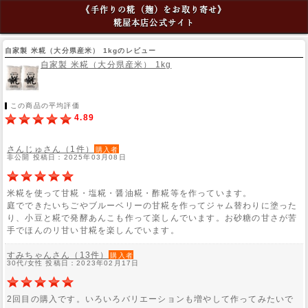
《手作りの糀（麹）をお取り寄せ》
糀屋本店公式サイト
自家製 米糀（大分県産米） 1kgのレビュー
自家製 米糀（大分県産米） 1kg
この商品の平均評価
4.89
さんじゅさん（1件）
購入者
非公開 投稿日：2025年03月08日
米糀を使って甘糀・塩糀・醤油糀・酢糀等を作っています。
庭でできたいちごやブルーベリーの甘糀を作ってジャム替わりに塗った
り、小豆と糀で発酵あんこも作って楽しんでいます。お砂糖の甘さが苦
手でほんのリ甘い甘糀を楽しんでいます。
すみちゃんさん（13件）
購入者
30代/女性 投稿日：2023年02月17日
2回目の購入です。いろいろバリエーションも増やして作ってみたいで