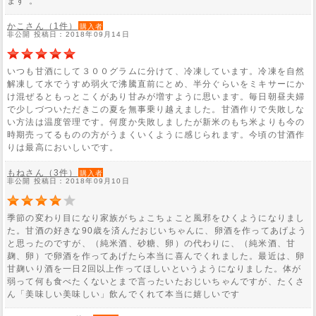
ます 。
かこさん（1件）
購入者
非公開 投稿日：2018年09月14日
いつも甘酒にして３００グラムに分けて、冷凍しています。冷凍を自然
解凍して水でうすめ弱火で沸騰直前にとめ、半分ぐらいをミキサーにか
け混ぜるともっとこくがあり甘みが増すように思います。毎日朝昼夫婦
で少しづついただきこの夏を無事乗り越えました。甘酒作りで失敗しな
い方法は温度管理です。何度か失敗しましたが新米のもち米よりも今の
時期売ってるものの方がうまくいくように感じられます。今頃の甘酒作
りは最高においしいです。
もねさん（3件）
購入者
非公開 投稿日：2018年09月10日
季節の変わり目になり家族がちょこちょこと風邪をひくようになりまし
た。甘酒の好きな90歳を済んだおじいちゃんに、卵酒を作ってあげよう
と思ったのですが、（純米酒、砂糖、卵）の代わりに、（純米酒、甘
麹、卵）で卵酒を作ってあげたら本当に喜んでくれました。最近は、卵
甘麹いり酒を一日2回以上作ってほしいというようになりました。体が
弱って何も食べたくないとまで言ったいたおじいちゃんですが、たくさ
ん「美味しい美味しい」飲んでくれて本当に嬉しいです