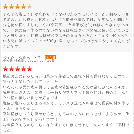
そろそろ塩こうじが終わりそうなので次を作らないと...と、初めて1kg
で購入。だし糀も、甘糀も...と作る順番を決めて何とか無駄なく開けた
分を使い切りました。今の冷蔵庫(＝冷凍庫も)がそれほど大きくないの
で、一気に色々作るのでないのならば乾燥タイプの糀と使い分けていこ
うと思います。甘糀は我が家ではそのまま食べることも多く(汗)あっと
いう間に減っていくので500g1袋になっているのは作りやすくてありが
たいです。
のぞみーるさん（2件）
購入者
非公開 投稿日：2021年09月29日
以前お店に行った時、他県から帰省して生糀を持ち帰れなかったので、
買うのを楽しみにしていました。
いろんな蔵元の糀を買って塩糀や醤油糀を作るのが楽しみなんですが、
糀屋本店さんの「米糀」は手触りがフカフカ！袋を開けた時のぷーんと
立つ糀の優しい香りが好きです！
塩糀は塩味がよりまろやかで、カボスや玉ねぎを混ぜて糀調味料を作る
とよりまろやかに。
醤油糀はじっくり寝かせると、もろみのようにねっとり、まろやかに仕
上がるので美味しかったです！
冷凍保存でもかちこちにならずすぐにほぐせるし、使いやすくて便利で
した。