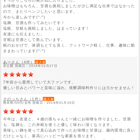
すっかりこちらの糀が気に入りました。
お味噌はもちろん、甘酒も挑戦しましたが少し満足な出来ではなかった
ので、またリベンジしたいと思います。
今から楽しみです(^-^)
塩麹、甘酒も作ってみたいです！
塩糀、甘糀も挑戦しました。はまっています！
友達にも伝えました。
甘糀は甘酒として飲んでいます。
糀のおかげで、体調もとても良く、フットワーク軽く、仕事、趣味に動
きまわっています(^-^)
あーさん（4件）
購入者
非公開 投稿日：2018年02月27日
7年前から愛用していて大ファンです。
優しい甘みとパワーと旨味に溢れ、発酵調味料作りには欠かせません！
そのっちさん（1件）
購入者
熊本県/50代/女性 投稿日：2018年01月30日
今年は、友達と、４歳の孫ちゃんと一緒にお味噌を作りました。甘酒
も、塩麹も、この米糀を使うと優しく味わい深くなります。
美味しい麹を使って真心込めて作ったお味噌と甘酒は、腸内環境に良い
だけじゃなく、最高にハッピーな家庭を造ります。