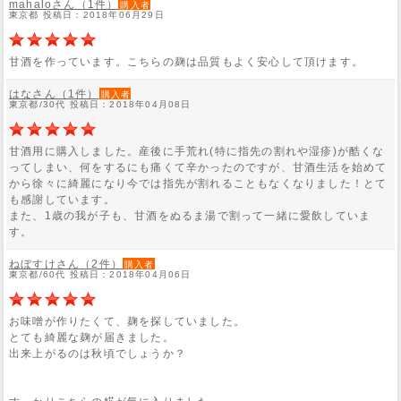
mahaloさん（1件）
購入者
東京都 投稿日：2018年06月29日
甘酒を作っています。こちらの麹は品質もよく安心して頂けます。
はなさん（1件）
購入者
東京都/30代 投稿日：2018年04月08日
甘酒用に購入しました。産後に手荒れ(特に指先の割れや湿疹)が酷くな
ってしまい、何をするにも痛くて辛かったのですが、甘酒生活を始めて
から徐々に綺麗になり今では指先が割れることもなくなりました！とて
も感謝しています。
また、1歳の我が子も、甘酒をぬるま湯で割って一緒に愛飲していま
す。
ねぼすけさん（2件）
購入者
東京都/60代 投稿日：2018年04月06日
お味噌が作りたくて、麹を探していました。
とても綺麗な麹が届きました。
出来上がるのは秋頃でしょうか？