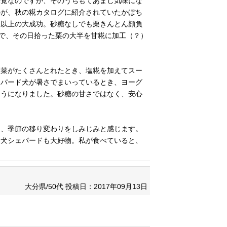
味覚なのですが、そのうちもてあまし気味にな
のが、秋の糀カタログに紹介されていたかぼち
想以上の大成功。砂糖なしでも栗きんとん顔負
ので、その日拾った栗の大半を甘糀に加工（？）
野菜がたくさんとれたとき、塩糀を加えてスー
ェパード犬が暑さでまいっているとき、ヨーグ
ようになりました。砂糖の甘さではなく、安心
り、季節の移り変わりをしみじみと感じます。
愛犬シェパードも大好物。私が食べていると、
大分県/50代
投稿日：2017年09月13日