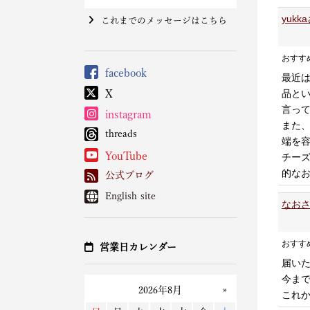
yuk
これまでのメッセージはこちら
おすす
facebook
最近
品と
X
言っ
instagram
また
threads
端を
YouTube
チー
的な
公式ブログ
English site
なおさ
おすす
営業日カレンダー
届い
今ま
これか