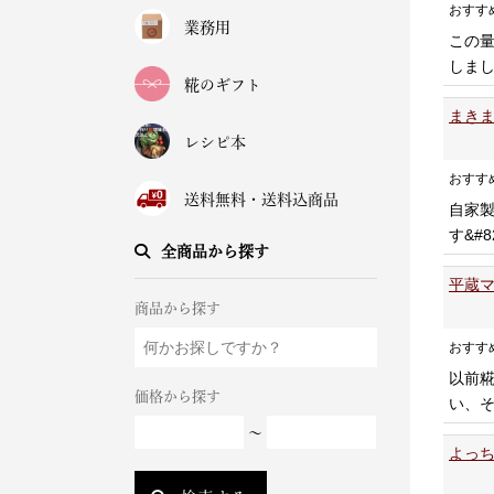
おすす
業務用
この
しま
糀のギフト
まきま
レシピ本
おすす
送料無料・送料込商品
自家
す&#
全商品から探す
平蔵マ
商品から探す
おすす
以前
価格から探す
い、
～
よっち