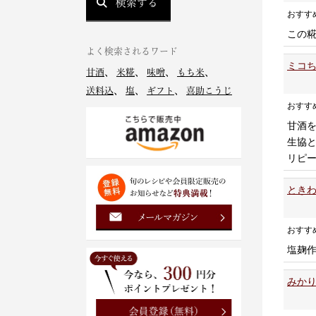
検索する
おすす
この
よく検索されるワード
ミコち
甘酒
、
米糀
、
味噌
、
もち米
、
送料込
、
塩
、
ギフト
、
喜助こうじ
おすす
甘酒
生協
リピ
ときわ
おすす
塩麹
みかり