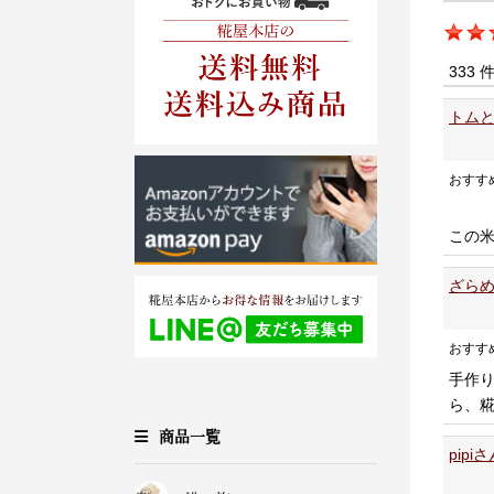
333 
トムと
おすす
この
ざらめ
おすす
手作
ら、
商品一覧
pipi