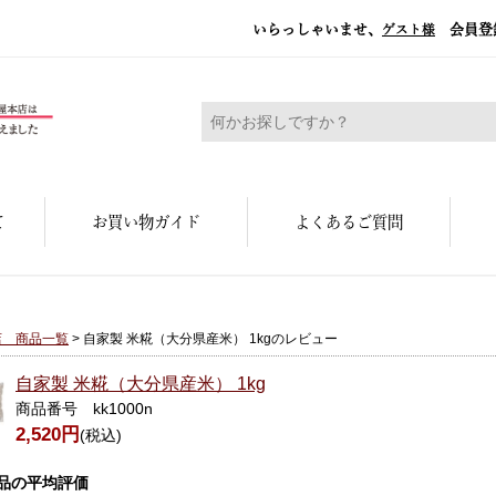
いらっしゃいませ、
会員登
ゲスト様
糀屋本店 - 元禄二年。創業三百余年の味
て
お買い物ガイド
よくあるご質問
店 商品一覧
> 自家製 米糀（大分県産米） 1kgのレビュー
自家製 米糀（大分県産米） 1kg
商品番号 kk1000n
2,520円
(税込)
品の平均評価