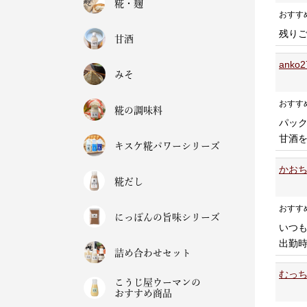
糀・麹
おすす
残り
甘酒
ank
みそ
おすす
糀の調味料
パッ
甘酒を
キスケ糀パワーシリーズ
かおち
糀だし
おすす
にっぽんの旨味シリーズ
いつ
出勤時
詰め合わせセット
むっち
こうじ屋ウーマンの
おすすめ商品