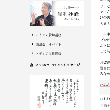
今年
り、
ゃ・
けの
でき
一年
こうじの貸切講座
プや
講演会・イベント
ルト
して
メディア掲載情報
お彼
メッセージ
こうじ屋ウーマンから
適当
舌な
たみさ
おすす
甘酒