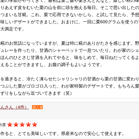
も栗の季節がやってきて、最初は栗ご飯や栗きんとんなど、嬉しい秋の
とりあえず皮をむいた栗の山を前に頭を抱える毎日。そこで思い出した
さつまいも甘糀。これ、栗で応用できないかしら、と試して見たら、予
美味しいデザートができました。おまけに、一回に栗600グラムを使う
て大満足です。
中糀のお世話になっていますが、夏は特に糀のありがたさを感じます。
ピュレーを作ったり、甘酒のシャーベットで一息ついたり。わが家のシ
にほんのひとさじ甘酒を入れてやると、味をしめて、毎日ねだってくる
与えることができますし、お腹の調子もよいようです。
岸を過ぎると、冷たく凍らせたシャリシャリの甘酒から栗の甘酒に変わ
につぶした栗がゴロゴロ入った、わが家特製のデザートです。もちろん
めずりをしながら近づいてきます（笑）
んさん（4件）
購入者
め度
を作ると、とても美味しいです。県産米なので安心して使えます。