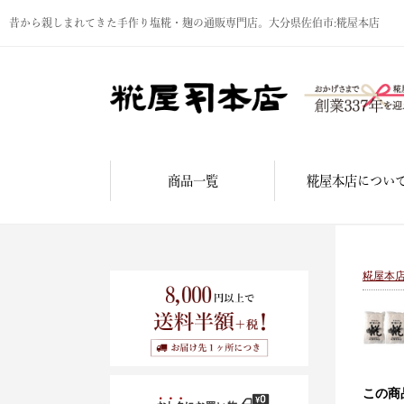
昔から親しまれてきた手作り塩糀・麹の通販専門店。大分県佐伯市:糀屋本店
商品一覧
糀屋本店につい
糀屋本
この商