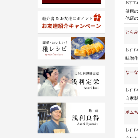
おすす
健康
他店
とらみ
おすす
味噌
なーな
おすす
自家
ポムち
おすす