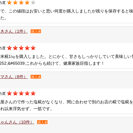
め度
量で、この値段はお安いと思い何度か購入しましたが残りを保存すると
した。
きさん（1件）
購入者
め度
製米糀1㎏を購入しました。とにかく、甘さもしっかりしていて美味しい
8252;&#65039;これからも続けて、健康家族目指します！
マさん（8件）
購入者
め度
糀屋さんので作った塩糀がなくなり、間に合わせで別のお店の糀で塩糀
それ以来浮気せず、一筋です。
ゃんさん（10件）
購入者