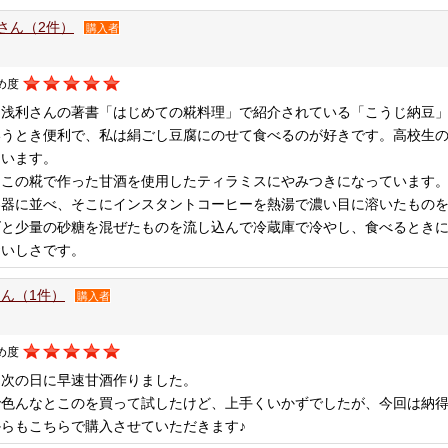
kaさん（2件）
購入者
め度
は浅利さんの著書「はじめての糀料理」で紹介されている「こうじ納豆」
いうとき便利で、私は絹ごし豆腐にのせて食べるのが好きです。高校生
ています。
、この糀で作った甘酒を使用したティラミスにやみつきになっています
容器に並べ、そこにインスタントコーヒーを熱湯で濃い目に溶いたもの
ズと少量の砂糖を混ぜたものを流し込んで冷蔵庫で冷やし、食べるときに
おいしさです。
ん（1件）
購入者
め度
た次の日に早速甘酒作りました。
で色んなとこのを買って試したけど、上手くいかずでしたが、今回は納得
らもこちらで購入させていただきます♪