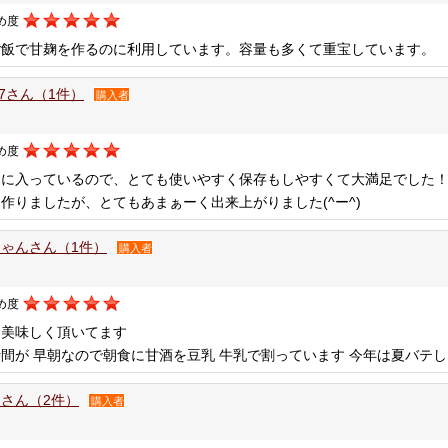
め度
ご飯で甘麹を作るのに利用しています。容量も多くて重宝しています。
o27さん（1件）
購入者
め度
クに入っているので、とても使いやすく保存もしやすくて大満足でした
作りましたが、とてもあまぁーく出来上がりました(^ー^)
ゃんさん（1件）
購入者
め度
も美味しく頂いてます
間が 早朝なので朝食に甘酒を豆乳 牛乳で割っています 今年は夏バテ
さん（2件）
購入者