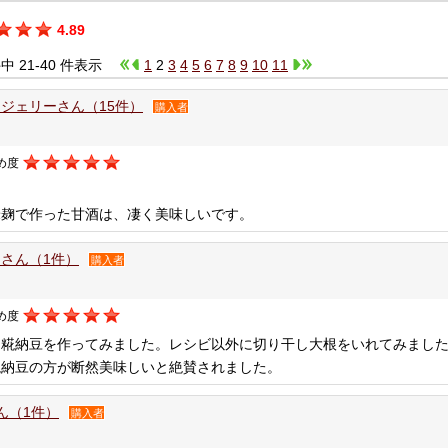
4.89
件中 21-40 件表示
1
2
3
4
5
6
7
8
9
10
11
ジェリーさん（15件）
購入者
め度
米麹で作った甘酒は、凄く美味しいです。
さん（1件）
購入者
め度
り糀納豆を作ってみました。レシビ以外に切り干し大根をいれてみまし
糀納豆の方が断然美味しいと絶賛されました。
さん（1件）
購入者