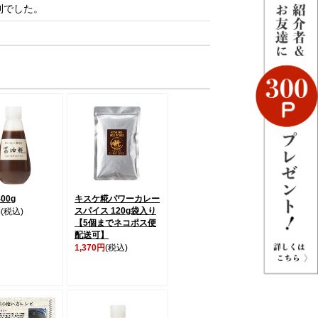
利でした。
00g
キスケ糀パワーカレー
スパイス 120g袋入り
円
(税込)
【5個までネコポス便
配送可】
1,370円
(税込)