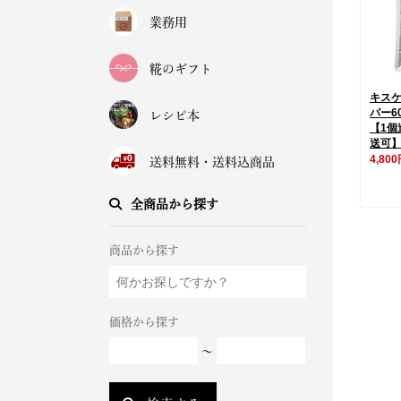
業務用
糀のギフト
キス
パー6
レシピ本
【1個
送可
4,80
送料無料・送料込商品
全商品から探す
商品から探す
価格から探す
～