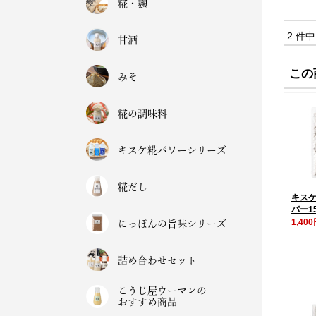
糀・麹
2 件
甘酒
この
みそ
糀の調味料
キスケ糀パワーシリーズ
糀だし
キス
パー1
1,40
にっぽんの旨味シリーズ
詰め合わせセット
こうじ屋ウーマンの
おすすめ商品