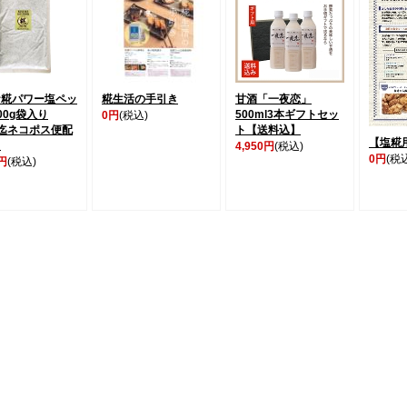
ケ糀パワー塩ペッ
糀生活の手引き
甘酒「一夜恋」
00g袋入り
500ml3本ギフトセッ
0円
(税込)
迄ネコポス便配
ト【送料込】
【塩糀
】
4,950円
(税込)
0円
(税
0円
(税込)