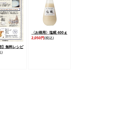
〈お得用〉塩糀 400ｇ
2,050円
(税込)
用】無料レシピ
込)