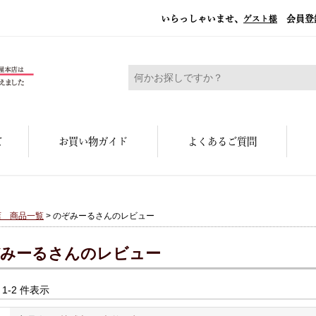
いらっしゃいませ、
会員登
ゲスト様
糀屋本店 - 元禄二年。創業三百余年の味
て
お買い物ガイド
よくあるご質問
店 商品一覧
> のぞみーるさんのレビュー
みーるさんのレビュー
中 1-2 件表示