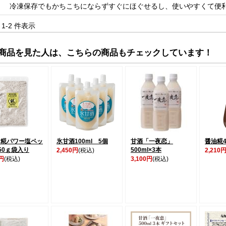
冷凍保存でもかちこちにならずすぐにほぐせるし、使いやすくて便
中 1-2 件表示
商品を見た人は、こちらの商品もチェックしています！
ケ糀パワー塩ペッ
氷甘酒100ml 5個
甘酒「一夜恋」
醤油糀4
50ｇ袋入り
500ml×3本
2,450円
(税込)
2,210
0円
(税込)
3,100円
(税込)