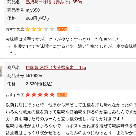
商品名
熟成与一味噌（赤みそ）350g
商品番号
mjy350
価格
900円
(税込)
おすすめ度
購入者
赤味噌は苦手ですが、クセが少なくすっきりした印象でした。
与一味噌だけでお味噌汁にすると少し濃い印象でしたが、麦や白味
した。
商品名
自家製 米糀（大分県産米） 1kg
商品番号
kk1000n
価格
2,520円
(税込)
おすすめ度
購入者
以前お店に行った時、他県から帰省して生糀を持ち帰れなかったの
いろんな蔵元の糀を買って塩糀や醤油糀を作るのが楽しみなんです
カ！袋を開けた時のぷーんと立つ糀の優しい香りが好きです！
塩糀は塩味がよりまろやかで、カボスや玉ねぎを混ぜて糀調味料を
醤油糀はじっくり寝かせると、もろみのようにねっとり、まろやか