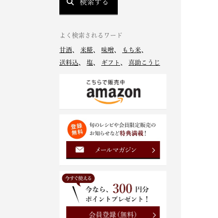
検索する
よく検索されるワード
甘酒
、
米糀
、
味噌
、
もち米
、
送料込
、
塩
、
ギフト
、
喜助こうじ