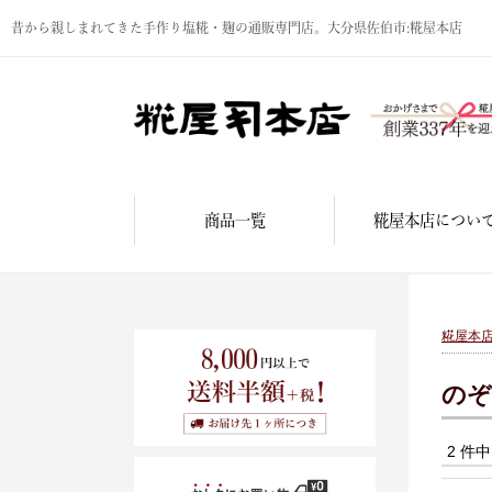
昔から親しまれてきた手作り塩糀・麹の通販専門店。大分県佐伯市:糀屋本店
商品一覧
糀屋本店につい
糀屋本
のぞ
2 件