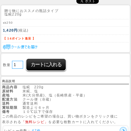
贈り物におススメの瓶詰タイプ
塩糀220g
sk250
1,420円
(税込)
【 14ポイント進呈 】
数量
商品説明
商品内容
塩糀 220g
原材料
米糀、塩
産地
米(大分県産)、塩（長崎県産・平釜）
配達方法
クール便（冷蔵）
送料
通常送料
賞味期限
製造より６ヶ月
備考
１０℃以下で保存
この商品のレシピをご希望の場合は、買い物ボタンをクリック後に
表示される
「無料レシピ」
を必要な枚数カートに入れてください。
レビュー件数：
47件