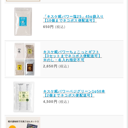
「キスケ糀パワー塩25」45g袋入り
【10個までネコポス便配送可】
650円
(税込)
キスケ糀パワーちょこっとギフト
【3セットまでネコポス便配送可】
※のし・名入れ指定不可
2,650円
(税込)
キスケ糀パワーベジグリーン1g50本
【2個までネコポス便配送可】
4,500円
(税込)