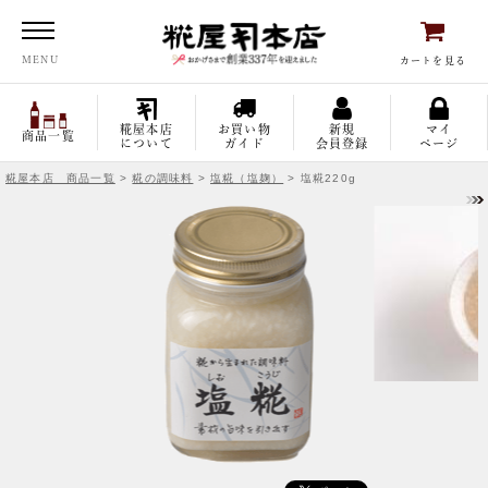
糀屋本店
MENU
カートを見る
糀屋本店
お買い物
新規
マイ
商品一覧
について
ガイド
会員登録
ページ
糀屋本店 商品一覧
>
糀の調味料
>
塩糀（塩麹）
> 塩糀220g