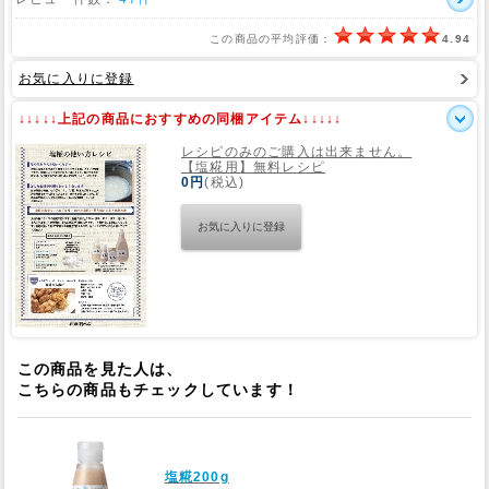
この商品の平均評価：
4.94
Web Site
お気に入りに登録
↓↓↓↓↓上記の商品におすすめの同梱アイテム↓↓↓↓↓
レシピのみのご購入は出来ません。
【塩糀用】無料レシピ
0円
(税込)
この商品を見た人は、
こちらの商品もチェックしています！
塩糀200g