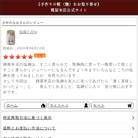
《手作りの糀（麹）をお取り寄せ》
糀屋本店公式サイト
大分のなおさんのレビュー
塩糀220g
投稿日：2020年09月10日
購入者
麹屋本店の塩麹は、すごく滑らかで、鶏胸肉に塗って一晩置いて焼くと
すごく柔らかくジューシーになるんですよ！今までいろんなところの塩
麹を使ってみましたが、全然ちがいます。
そして今回は、 麹屋本店の塩麹を友人に送ってあげたら「凄く美味し
かったよ～」と、、喜んでくれました。塩麹ビン入り 送り物におすす
めです。
ホーム
マイページ
カート
特定商取引法に基づく表示
送料とお支払い方法について