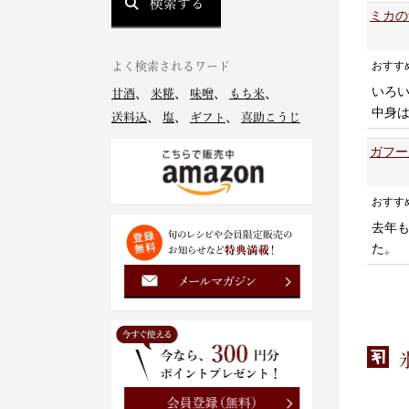
検索する
ミカの
おすす
よく検索されるワード
いろ
甘酒
、
米糀
、
味噌
、
もち米
、
中身
送料込
、
塩
、
ギフト
、
喜助こうじ
ガフー
おすす
去年
た。