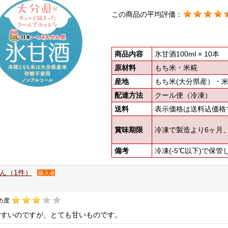
この商品の平均評価：
商品内容
氷甘酒100ml × 10本
原材料
もち米・米糀
産地
もち米(大分県産）・米
配達方法
クール便（冷凍）
送料
表示価格は送料込価格
賞味期限
冷凍で製造より6ヶ月
備考
冷凍(-5℃以下)で保管
ん（1件）
購入者
め度
やすいのですが、とても甘いものです。