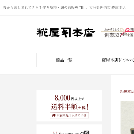
昔から親しまれてきた手作り塩糀・麹の通販専門店。大分県佐伯市:糀屋本店
商品一覧
糀屋本店につい
糀屋本