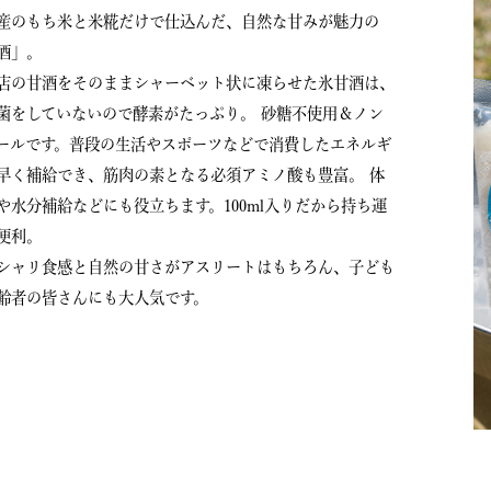
産のもち米と米糀だけで仕込んだ、自然な甘みが魅力の
酒」。
店の甘酒をそのままシャーベット状に凍らせた氷甘酒は、
菌をしていないので酵素がたっぷり。 砂糖不使用＆ノン
ールです。普段の生活やスポーツなどで消費したエネルギ
早く補給でき、筋肉の素となる必須アミノ酸も豊富。 体
や水分補給などにも役立ちます。100ml入りだから持ち運
便利。
シャリ食感と自然の甘さがアスリートはもちろん、子ども
齢者の皆さんにも大人気です。