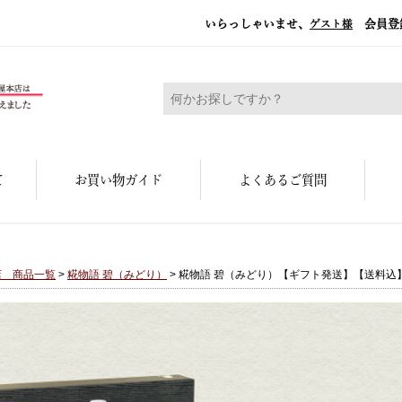
いらっしゃいませ、
会員登
ゲスト様
糀屋本店 - 元禄二年。創業三百余年の味
て
お買い物ガイド
よくあるご質問
店 商品一覧
>
糀物語 碧（みどり）
> 糀物語 碧（みどり）【ギフト発送】【送料込