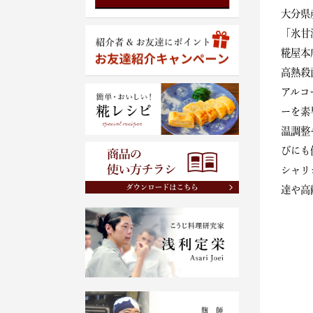
大分県
「氷甘
糀屋本
高熱殺
アルコ
ーを素
温調整
びにも
シャリ
達や高