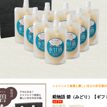
シャリシャリ食感と優しい甘さの氷甘酒1
糀物語 碧（みどり）【ギフ
商品番号 mdr520-g