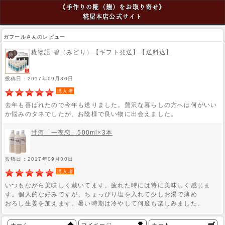
《手作りの糀（麹）をお取り寄せ》
糀屋本店公式サイト
ガフールさんのレビュー
糀物語 碧（みどり）【ギフト発送】【送料込】
投稿日：2017年09月30日
購入者
去年も喜ばれたので今年も送りました。贅沢な暮らしの方へは何がいい
か悩みのタネでしたが、お陰様で良い物に出会えました。
甘酒「一夜恋」500ml×3本
投稿日：2017年09月30日
購入者
いつもながら美味しく戴いてます。疲れた時には特に美味しく感じま
す。個人的な好みですが、ちょっぴり塩を入れて少しお湯で薄め
おろし生姜を加えます。暑い時期は冷やして何度も楽しみました。