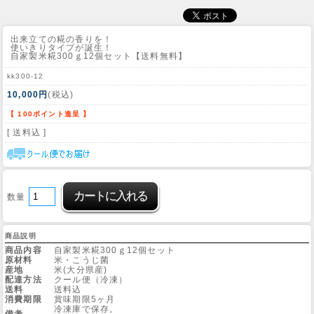
出来立ての糀の香りを！
使いきりタイプが誕生！
自家製米糀300ｇ12個セット【送料無料】
kk300-12
10,000円
(税込)
【 100ポイント進呈 】
[ 送料込 ]
数量
商品説明
商品内容
自家製米糀300ｇ12個セット
原材料
米・こうじ菌
産地
米(大分県産)
配達方法
クール便（冷凍）
送料
送料込
消費期限
賞味期限5ヶ月
冷凍庫で保存。