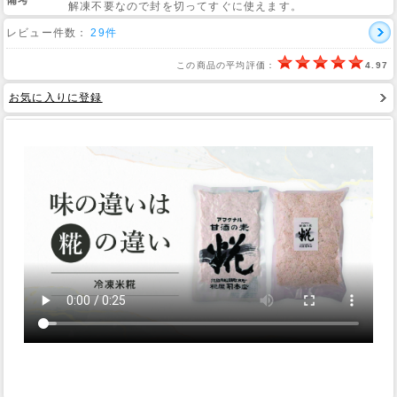
備考
解凍不要なので封を切ってすぐに使えます。
レビュー件数：
29件
Web Site
この商品の平均評価：
4.97
お気に入りに登録