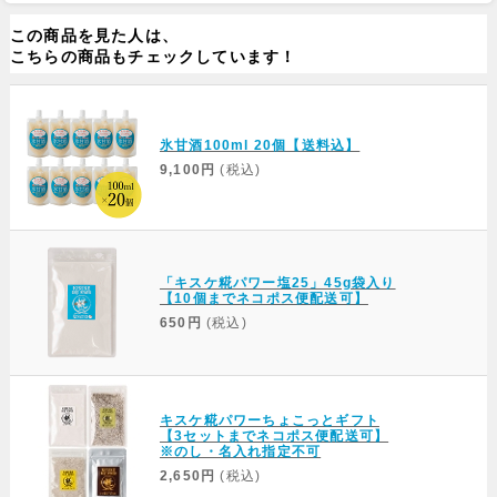
この商品を見た人は、
こちらの商品もチェックしています！
氷甘酒100ml 20個【送料込】
9,100円
(税込)
「キスケ糀パワー塩25」45g袋入り
【10個までネコポス便配送可】
650円
(税込)
キスケ糀パワーちょこっとギフト
【3セットまでネコポス便配送可】
※のし・名入れ指定不可
2,650円
(税込)