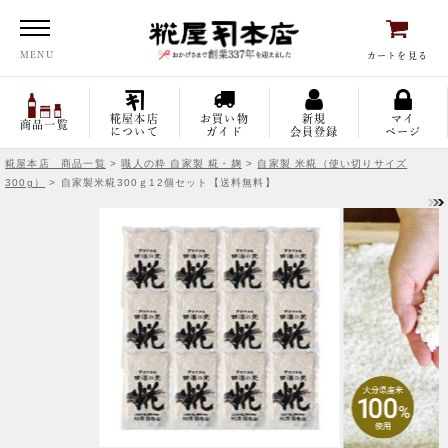
糀屋本店
MENU
カートを見る
糀屋本店
お買い物
新規
マイ
商品一覧
について
ガイド
会員登録
ページ
糀屋本店 商品一覧
>
職人の粋 自家製 糀・麹
>
自家製 米糀（使い切りサイズ
300g）
> 自家製米糀300ｇ12個セット【送料無料】