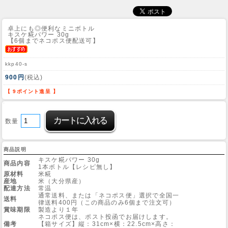
卓上にも◎便利なミニボトル
キスケ糀パワー 30g
【6個までネコポス便配送可】
kkp40-s
900円
(税込)
【 9ポイント進呈 】
数量
商品説明
キスケ糀パワー 30g
商品内容
1本ボトル【レシピ無し】
原材料
米糀
産地
米（大分県産）
配達方法
常温
通常送料、または「ネコポス便」選択で全国一
送料
律送料400円（この商品のみ6個まで注文可）
賞味期限
製造より１年
ネコポス便は、ポスト投函でお届けします。
備考
【箱サイズ】縦：31cm×横：22.5cm×高さ：