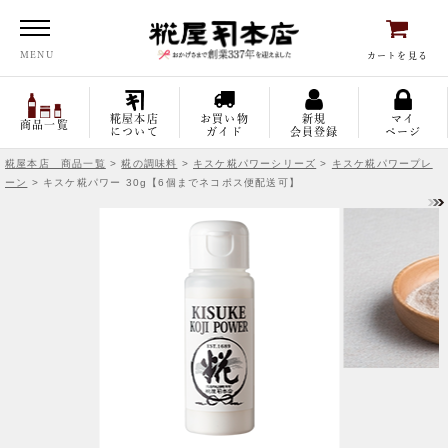
糀屋本店
MENU
カートを見る
糀屋本店
お買い物
新規
マイ
商品一覧
について
ガイド
会員登録
ページ
糀屋本店 商品一覧
>
糀の調味料
>
キスケ糀パワーシリーズ
>
キスケ糀パワープレ
ーン
> キスケ糀パワー 30g【6個までネコポス便配送可】