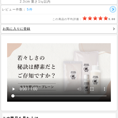
2.3cm 重さ1㎏以内
レビュー件数：
5件
Web Site
この商品の平均評価：
5.00
お気に入りに登録