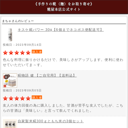
《手作りの糀（麹）をお取り寄せ》
糀屋本店公式サイト
まちゃさんのレビュー
キスケ糀パワー 30g【6個までネコポス便配送可】
投稿日：2023年09月14日
購入者
色んな料理に振りかけるだけで、美味しさがアップします。便利に使わ
せていただいてま～す。
糀物語 健 【ご自宅用】【送料込】
投稿日：2023年09月05日
購入者
友人の体力回復の為に購入しました。甘酒が苦手な友人でしたが、こち
らの甘酒は「美味しい」と言って飲んでくれました。
自家製米糀300ｇともち米の3個セット