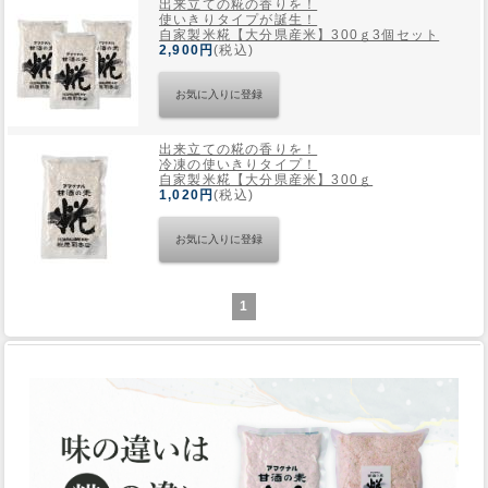
出来立ての糀の香りを！
使いきりタイプが誕生！
自家製米糀【大分県産米】300ｇ3個セット
2,900円
(税込)
出来立ての糀の香りを！
冷凍の使いきりタイプ！
自家製米糀【大分県産米】300ｇ
1,020円
(税込)
1