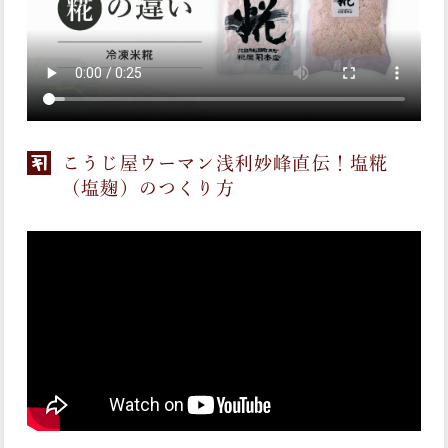
こうじ屋ウーマン浅利妙峰直伝！塩糀
（塩麹）のつくり方