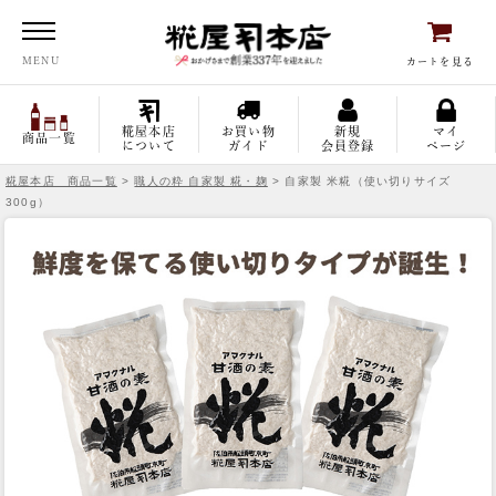
糀屋本店
MENU
カートを見る
糀屋本店
お買い物
新規
マイ
商品一覧
について
ガイド
会員登録
ページ
糀屋本店 商品一覧
>
職人の粋 自家製 糀・麹
> 自家製 米糀（使い切りサイズ
300g）