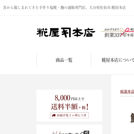
昔から親しまれてきた手作り塩糀・麹の通販専門店。大分県佐伯市:糀屋本店
商品一覧
糀屋本店につい
糀屋本