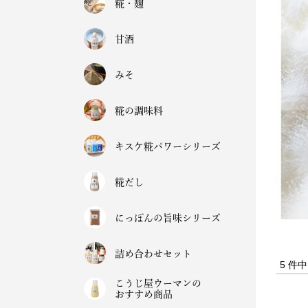
糀・麹
甘酒
みそ
糀の調味料
キスケ糀パワーシリーズ
糀だし
にっぽんの旨味シリーズ
詰め合わせセット
5 件
こうじ屋ウーマンの
おすすめ商品