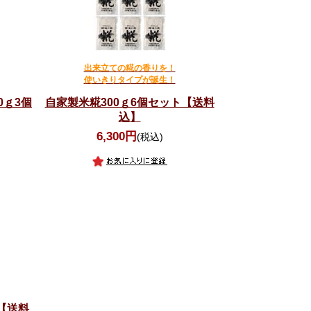
出来立ての糀の香りを！
使いきりタイプが誕生！
0ｇ3個
自家製米糀300ｇ6個セット【送料
込】
6,300円
(税込)
ト【送料