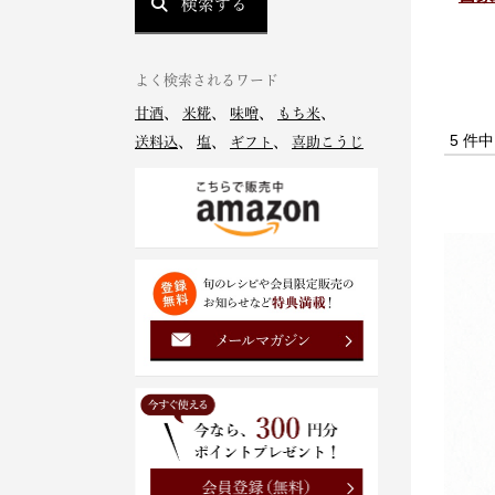
検索する
よく検索されるワード
甘酒
、
米糀
、
味噌
、
もち米
、
5 件
送料込
、
塩
、
ギフト
、
喜助こうじ