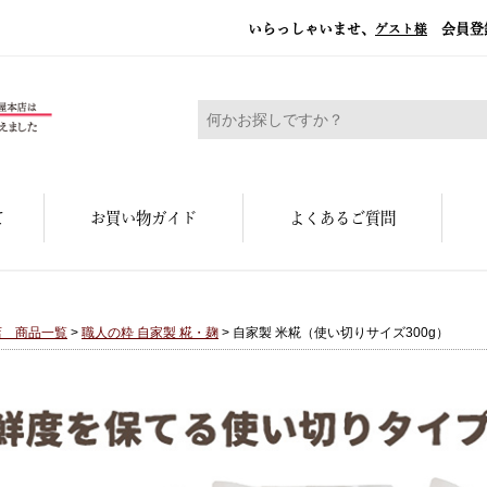
いらっしゃいませ、
会員登
ゲスト様
糀屋本店 - 元禄二年。創業三百余年の味
て
お買い物ガイド
よくあるご質問
店 商品一覧
>
職人の粋 自家製 糀・麹
> 自家製 米糀（使い切りサイズ300g）