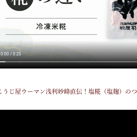
こうじ屋ウーマン浅利妙峰直伝！塩糀（塩麹）の