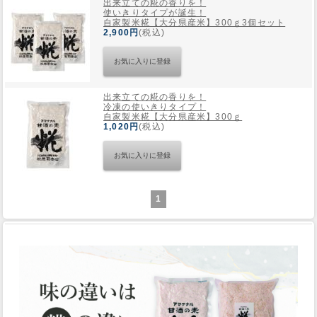
出来立ての糀の香りを！
使いきりタイプが誕生！
自家製米糀【大分県産米】300ｇ3個セット
2,900円
(税込)
出来立ての糀の香りを！
冷凍の使いきりタイプ！
自家製米糀【大分県産米】300ｇ
1,020円
(税込)
1