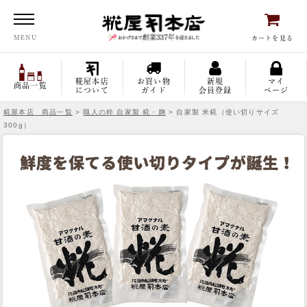
糀屋本店
MENU
カートを見る
糀屋本店
お買い物
新規
マイ
商品一覧
について
ガイド
会員登録
ページ
糀屋本店 商品一覧
>
職人の粋 自家製 糀・麹
> 自家製 米糀（使い切りサイズ
300g）