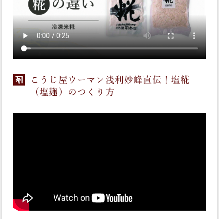
こうじ屋ウーマン浅利妙峰直伝！塩糀
（塩麹）のつくり方