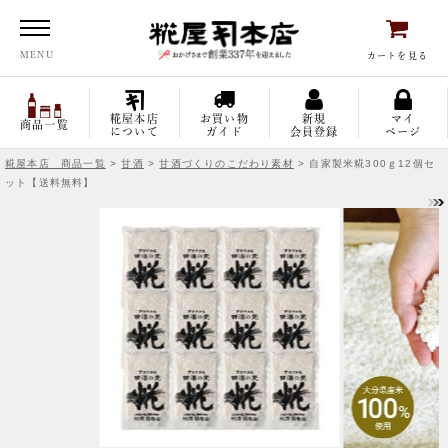
糀屋本店
MENU
カートを見る
糀屋本店
お買い物
新規
マイ
商品一覧
について
ガイド
会員登録
ページ
糀屋本店 商品一覧
>
甘酒
>
甘酒づくりのこだわり素材
> 自家製米糀300ｇ12個セ
ット【送料無料】