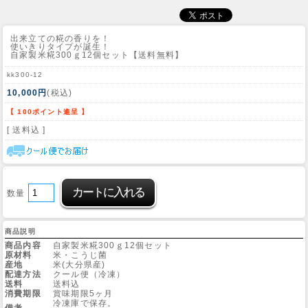
出来立ての糀の香りを！
使いきりタイプが誕生！
自家製米糀300ｇ12個セット【送料無料】
kk300-12
10,000円
(税込)
【 100ポイント進呈 】
[ 送料込 ]
数量
商品説明
商品内容
自家製米糀300ｇ12個セット
原材料
米・こうじ菌
産地
米(大分県産)
配達方法
クール便（冷凍）
送料
送料込
消費期限
賞味期限5ヶ月
冷凍庫で保存。