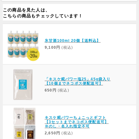
この商品を見た人は、
こちらの商品もチェックしています！
氷甘酒100ml 20個【送料込】
9,100円
(税込)
「キスケ糀パワー塩25」45g袋入り
【10個までネコポス便配送可】
650円
(税込)
キスケ糀パワーちょこっとギフト
【3セットまでネコポス便配送可】
※のし・名入れ指定不可
2,650円
(税込)