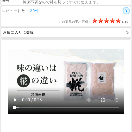
備考
解凍不要なので封を切ってすぐに使えます。
レビュー件数：
29件
Web Site
この商品の平均評価：
4.97
お気に入りに登録