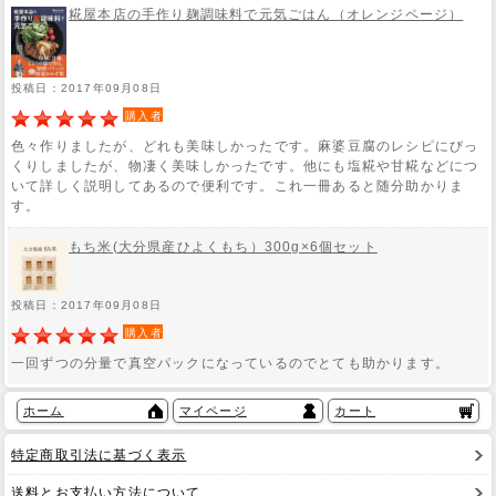
糀屋本店の手作り麹調味料で元気ごはん（オレンジページ）
投稿日：2017年09月08日
購入者
色々作りましたが、どれも美味しかったです。麻婆豆腐のレシピにびっ
くりしましたが、物凄く美味しかったです。他にも塩糀や甘糀などにつ
いて詳しく説明してあるので便利です。これ一冊あると随分助かりま
す。
もち米(大分県産ひよくもち）300g×6個セット
投稿日：2017年09月08日
購入者
一回ずつの分量で真空パックになっているのでとても助かります。
ホーム
マイページ
カート
特定商取引法に基づく表示
送料とお支払い方法について