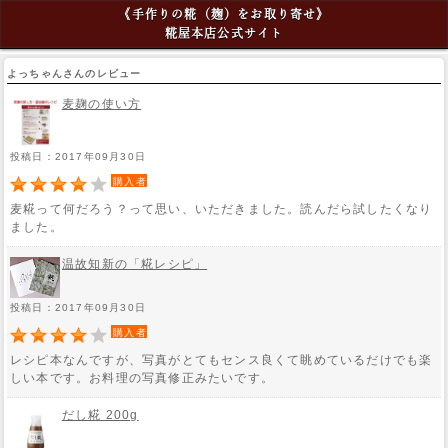
《手作りの糀（麹）をお取り寄せ》
糀屋本店公式サイト
よっちゃんさんのレビュー
麦麹の使い方
投稿日：2017年09月30日
購入者
麦糀って何だろう？って思い、いただきました。読んだら試したくなり
ました。
温故知新の「糀レシピ」
投稿日：2017年09月30日
購入者
レシピ本なんですが、写真がとてもセンス良くて眺めているだけでも楽
しい本です。お料理の写真修正みたいです。
だし糀 200g