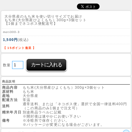
大分県産のもち米を使い切りサイズでお届け
もち米(大分県産ひよくもち）300g×3個セット
【1個までネコポス便配送可】
moti300-3
1,500円
(税込)
【 15ポイント進呈 】
数量
商品説明
商品内容
もち米(大分県産ひよくもち）300g×3個セット
原材料
もち米
産地
大分県産
配達方法
常温
通常送料、または「ネコポス便」選択で全国一律送料400円
送料
（この商品のみ1個まで注文可）
精米年月日
別途商品ラベルに記載
※開封後は速やかにお使い下さい
備考
※冷暗所で保存ください。
※パッケージが変更になる場合がございます。