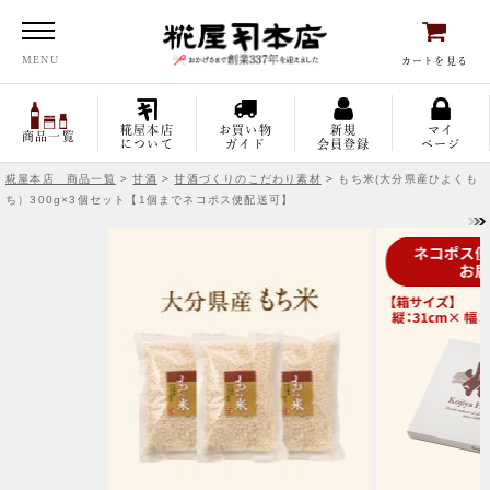
糀屋本店
MENU
カートを見る
糀屋本店
お買い物
新規
マイ
商品一覧
について
ガイド
会員登録
ページ
糀屋本店 商品一覧
>
甘酒
>
甘酒づくりのこだわり素材
> もち米(大分県産ひよくも
ち）300g×3個セット【1個までネコポス便配送可】