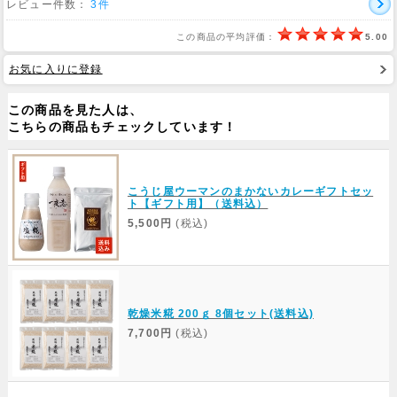
レビュー件数：
3件
この商品の平均評価：
5.00
Web Site
お気に入りに登録
この商品を見た人は、
こちらの商品もチェックしています！
こうじ屋ウーマンのまかないカレーギフトセッ
ト【ギフト用】（送料込）
5,500円
(税込)
乾燥米糀 200ｇ 8個セット(送料込)
7,700円
(税込)