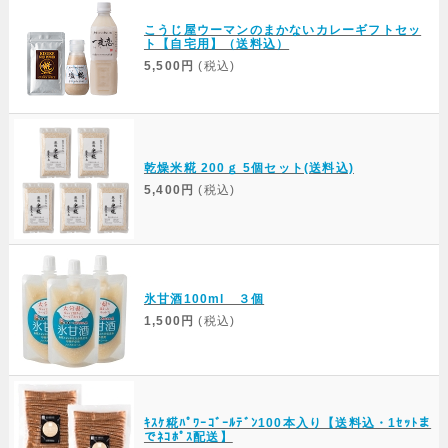
こうじ屋ウーマンのまかないカレーギフトセッ
ト【自宅用】（送料込）
5,500円
(税込)
乾燥米糀 200ｇ 5個セット(送料込)
5,400円
(税込)
氷甘酒100ml ３個
1,500円
(税込)
ｷｽｹ糀ﾊﾟﾜｰｺﾞｰﾙﾃﾞﾝ100本入り【送料込・1ｾｯﾄま
でﾈｺﾎﾟｽ配送】