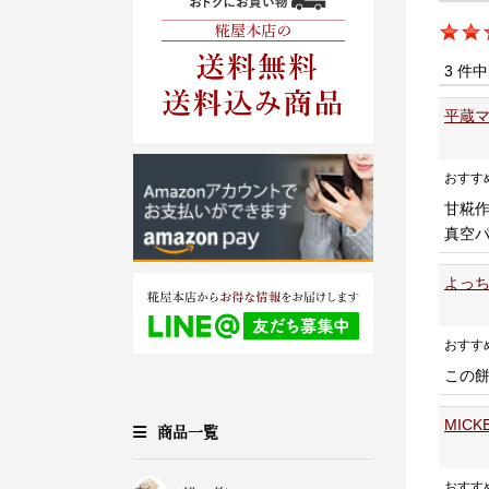
3 件
平蔵マ
おすす
甘糀
真空
よっち
おすす
この
MIC
商品一覧
おすす