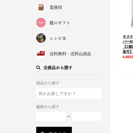
業務用
糀のギフト
キス
レシピ本
パー6
【1個
送可
送料無料・送料込商品
4,80
全商品から探す
商品から探す
価格から探す
～