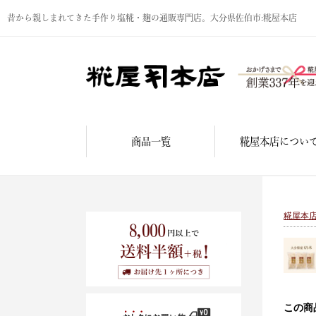
昔から親しまれてきた手作り塩糀・麹の通販専門店。大分県佐伯市:糀屋本店
商品一覧
糀屋本店につい
糀屋本
この商