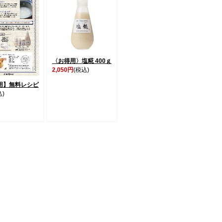
〈お得用〉塩糀 400ｇ
2,050円
(税込)
用】無料レシピ
込)