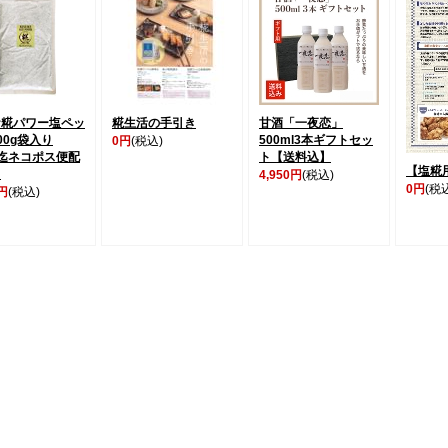
ケ糀パワー塩ペッ
糀生活の手引き
甘酒「一夜恋」
00g袋入り
500ml3本ギフトセッ
0円
(税込)
迄ネコポス便配
ト【送料込】
【塩糀
】
4,950円
(税込)
0円
(税
0円
(税込)