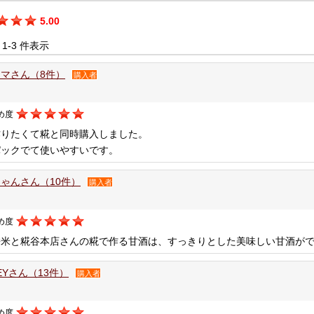
5.00
中 1-3 件表示
マさん（8件）
購入者
め度
作りたくて糀と同時購入しました。
パックでて使いやすいです。
ゃんさん（10件）
購入者
め度
餅米と糀谷本店さんの糀で作る甘酒は、すっきりとした美味しい甘酒が
KEYさん（13件）
購入者
め度