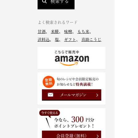
検索する
よく検索されるワード
甘酒
、
米糀
、
味噌
、
もち米
、
送料込
、
塩
、
ギフト
、
喜助こうじ