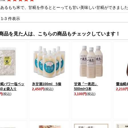
のあるもち米で、甘糀を作るととーっても甘い美味しい甘糀ができまし
中 1-3 件表示
商品を見た人は、こちらの商品もチェックしています！
ケ糀パワー塩ペッ
氷甘酒100ml 5個
甘酒「一夜恋」
醤油糀4
50ｇ袋入り
500ml×3本
2,450円
(税込)
2,210
0円
(税込)
3,100円
(税込)