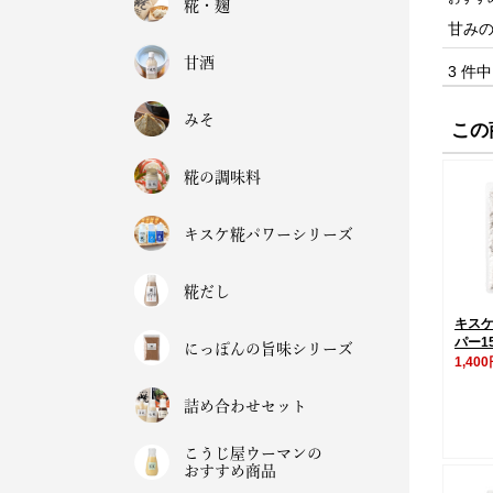
糀・麹
甘み
甘酒
3 件
みそ
この
糀の調味料
キスケ糀パワーシリーズ
糀だし
キス
パー1
にっぽんの旨味シリーズ
1,40
詰め合わせセット
こうじ屋ウーマンの
おすすめ商品