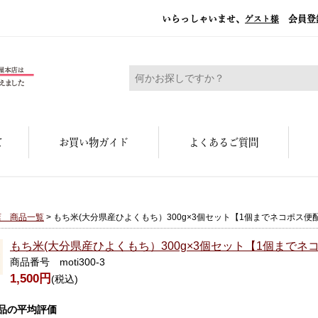
いらっしゃいませ、
会員登
ゲスト様
糀屋本店 - 元禄二年。創業三百余年の味
て
お買い物ガイド
よくあるご質問
店 商品一覧
> もち米(大分県産ひよくもち）300g×3個セット【1個までネコポス
もち米(大分県産ひよくもち）300g×3個セット【1個までネ
商品番号 moti300-3
1,500円
(税込)
品の平均評価