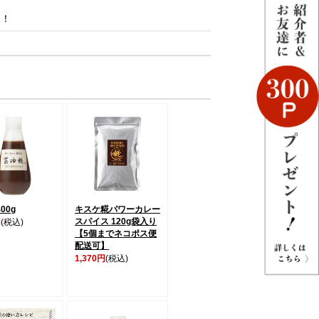
た！
00g
キスケ糀パワーカレー
スパイス 120g袋入り
円
(税込)
【5個までネコポス便
配送可】
1,370円
(税込)