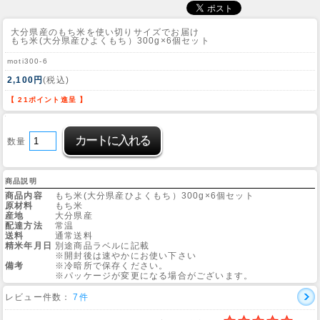
大分県産のもち米を使い切りサイズでお届け
もち米(大分県産ひよくもち）300g×6個セット
moti300-6
2,100円
(税込)
【 21ポイント進呈 】
数量
商品説明
商品内容
もち米(大分県産ひよくもち）300g×6個セット
原材料
もち米
産地
大分県産
配達方法
常温
送料
通常送料
精米年月日
別途商品ラベルに記載
※開封後は速やかにお使い下さい
備考
※冷暗所で保存ください。
※パッケージが変更になる場合がございます。
レビュー件数：
7件