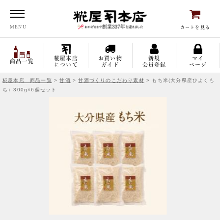
糀屋本店
MENU
カートを見る
糀屋本店
お買い物
新規
マイ
商品一覧
について
ガイド
会員登録
ページ
糀屋本店 商品一覧
>
甘酒
>
甘酒づくりのこだわり素材
> もち米(大分県産ひよくも
ち）300g×6個セット