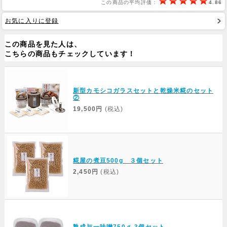
この商品の平均評価：
4.86
お気に入りに登録
Web Site
この商品を見た人は、
こちらの商品もチェックしています！
新型カモシコガラスセットと乾燥米糀のセット
②
19,500円
(税込)
糀屋の煮豆500g ３個セット
2,450円
(税込)