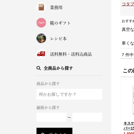
コタプ
業務用
おすす
糀のギフト
真空
レシピ本
寒く
送料無料・送料込商品
7 件
全商品から探す
この
商品から探す
価格から探す
～
キス
パー1
1,40