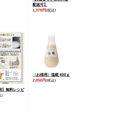
配送可】
1,370円
(税込)
〈お得用〉塩糀 400ｇ
2,050円
(税込)
用】無料レシピ
込)