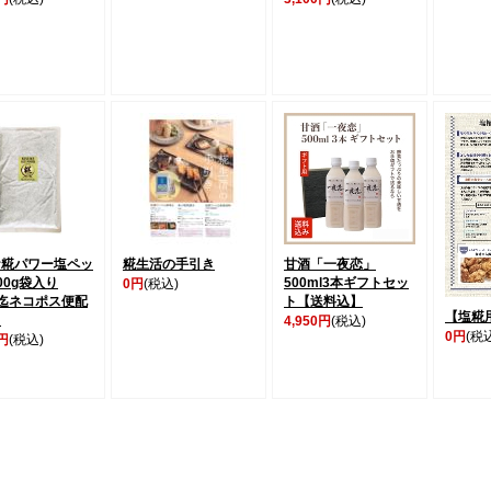
ケ糀パワー塩ペッ
糀生活の手引き
甘酒「一夜恋」
00g袋入り
500ml3本ギフトセッ
0円
(税込)
迄ネコポス便配
ト【送料込】
【塩糀
】
4,950円
(税込)
0円
(税
0円
(税込)