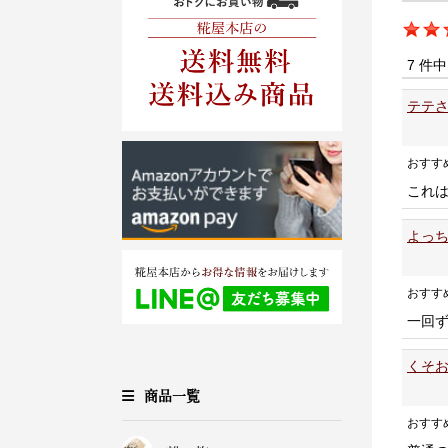
7 件
テテさ
おすす
これ
よっち
おすす
一回
くそお
商品一覧
おすす