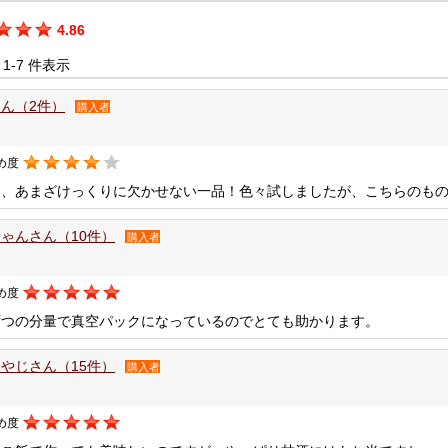
4.86
中 1-7 件表示
ん（2件）
購入者
め度
は、あまざけっくりに欠かせない一品！色々試しましたが、こちらのも
ゃんさん（10件）
購入者
め度
ずつの分量で真空パックになっているのでとても助かります。
やじさん（15件）
購入者
め度