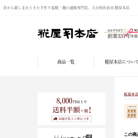
昔から親しまれてきた手作り塩糀・麹の通販専門店。大分県佐伯市:糀屋本店
商品一覧
糀屋本店につい
糀屋本
この商