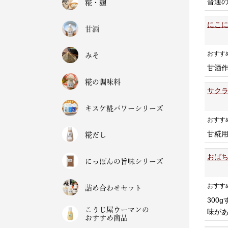
普通
糀・麹
にこに
甘酒
おすす
みそ
甘酒
糀の調味料
サクラ
キスケ糀パワーシリーズ
おすす
甘糀
糀だし
おばち
にっぽんの旨味シリーズ
おすす
詰め合わせセット
300
こうじ屋ウーマンの
味が
おすすめ商品