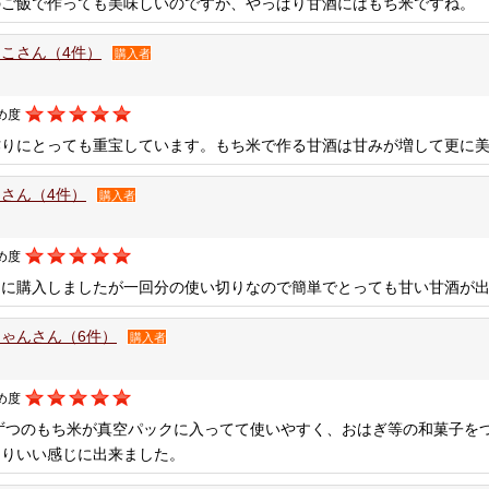
のご飯で作っても美味しいのですが、やっぱり甘酒にはもち米ですね。
こさん（4件）
購入者
め度
作りにとっても重宝しています。もち米で作る甘酒は甘みが増して更に
さん（4件）
購入者
め度
用に購入しましたが一回分の使い切りなので簡単でとっても甘い甘酒が
ゃんさん（6件）
購入者
め度
gずつのもち米が真空パックに入ってて使いやすく、おはぎ等の和菓子を
ありいい感じに出来ました。