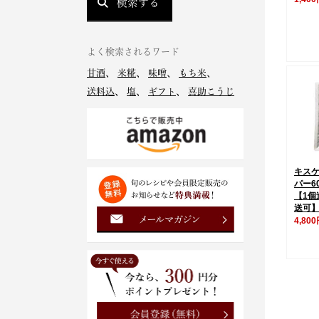
検索する
よく検索されるワード
甘酒
、
米糀
、
味噌
、
もち米
、
送料込
、
塩
、
ギフト
、
喜助こうじ
キス
パー6
【1個
送可
4,80