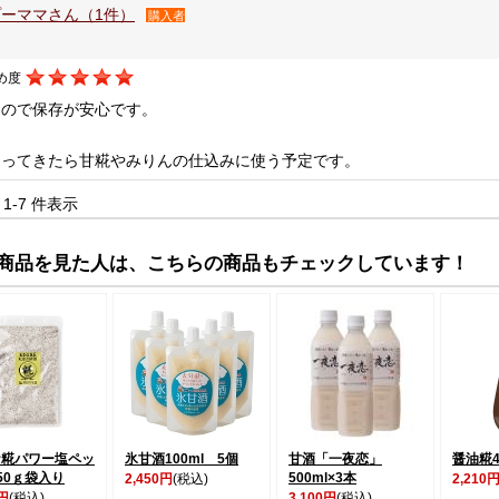
ーママさん（1件）
購入者
め度
なので保存が安心です。
なってきたら甘糀やみりんの仕込みに使う予定です。
中 1-7 件表示
商品を見た人は、こちらの商品もチェックしています！
ケ糀パワー塩ペッ
氷甘酒100ml 5個
甘酒「一夜恋」
醤油糀4
50ｇ袋入り
500ml×3本
2,450円
(税込)
2,210
0円
(税込)
3,100円
(税込)