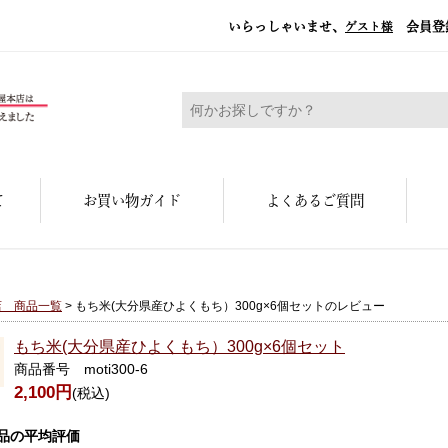
いらっしゃいませ、
会員登
ゲスト様
糀屋本店 - 元禄二年。創業三百余年の味
て
お買い物ガイド
よくあるご質問
店 商品一覧
> もち米(大分県産ひよくもち）300g×6個セットのレビュー
もち米(大分県産ひよくもち）300g×6個セット
商品番号 moti300-6
2,100円
(税込)
品の平均評価