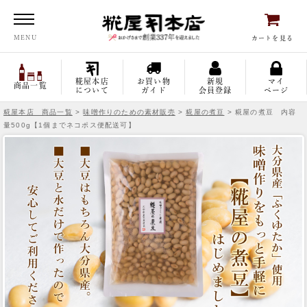
糀屋本店
MENU
カートを見る
糀屋本店
お買い物
新規
マイ
商品一覧
について
ガイド
会員登録
ページ
糀屋本店 商品一覧
>
味噌作りのための素材販売
>
糀屋の煮豆
> 糀屋の煮豆 内容
量500g【1個までネコポス便配送可】