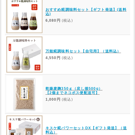
おすすめ糀調味料セット【ギフト発送】(送料
込)
6,080円
(税込)
万能糀調味料セット【自宅用】（送料込）
4,550円
(税込)
乾燥麦麹350ｇ（戻し後500g）
【2個までネコポス便配送可】
1,000円
(税込)
キスケ糀パワーセットDX【ギフト発送】（送
料込）