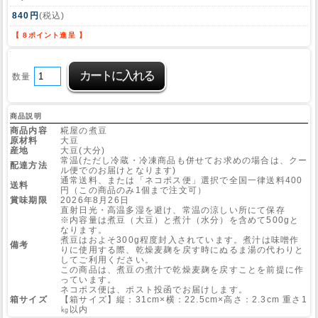
840円
(税込)
Web Site
【 8ポイント進呈 】
数量
商品説明
商品内容
糀屋の煮豆
原材料
大豆
産地
大豆(大分)
常温(ただし冷蔵・冷凍商品も併せてお求めの場合は、クー
配達方法
ル便でのお届けとなります)
通常送料、または「ネコポス便」選択で全国一律送料400
送料
円（この商品のみ1個まで注文可）
賞味期限
2026年8月26日
直射日光・高温多湿を避け、常温の涼しい所にて保存
※内容量は煮豆（大豆）と煮汁（水分）を含めて500gと
なります。
煮豆はおよそ300g程度封入されています。煮汁は味噌作
備考
りに使用する際、乾燥麦麹を戻す時にぬるま湯の代わりと
してご利用ください。
この商品は、煮豆の煮汁で乾燥麦麹を戻すことを前提に作
っています。
ネコポス便は、ポスト投函でお届けします。
箱サイズ
【箱サイズ】縦：31cm×横：22.5cm×高さ：2.3cm 重さ1
㎏以内