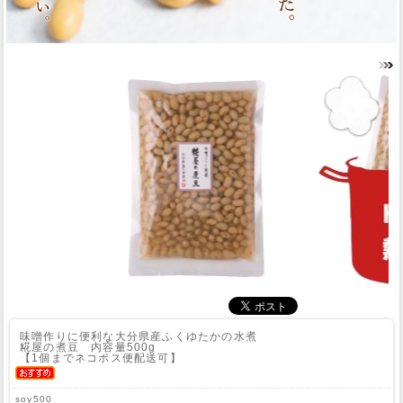
味噌作りに便利な大分県産ふくゆたかの水煮
糀屋の煮豆 内容量500g
【1個までネコポス便配送可】
soy500