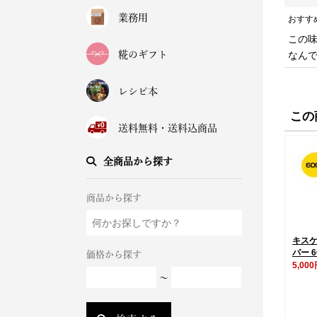
業務用
おすす
この
糀のギフト
なんで
レシピ本
この
送料無料・送料込商品
全商品から探す
商品から探す
キス
パー 6
価格から探す
5,00
～