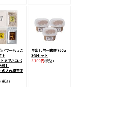
糀パワーちょこ
早出し与一味噌 750g
フト
3個セット
ットまでネコポ
3,700円
(税込)
送可】
・名入れ指定不
円
(税込)