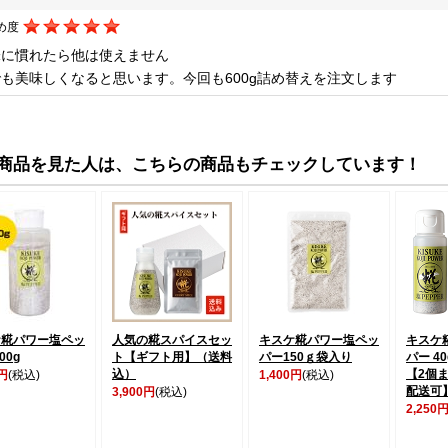
め度
味に慣れたら他は使えません
も美味しくなると思います。今回も600g詰め替えを注文します
商品を見た人は、こちらの商品もチェックしています！
ケ糀パワー塩ペッ
人気の糀スパイスセッ
キスケ糀パワー塩ペッ
キスケ
00g
ト【ギフト用】（送料
パー150ｇ袋入り
パー 4
込）
【2個
0円
(税込)
1,400円
(税込)
配送可
3,900円
(税込)
2,250