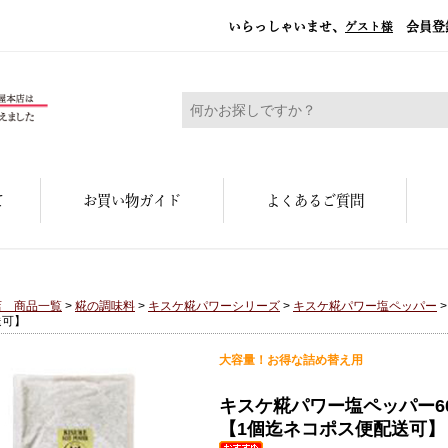
いらっしゃいませ、
会員登
ゲスト様
糀屋本店 - 元禄二年。創業三百余年の味
て
お買い物ガイド
よくあるご質問
店 商品一覧
>
糀の調味料
>
キスケ糀パワーシリーズ
>
キスケ糀パワー塩ペッパー
>
送可】
大容量！お得な詰め替え用
キスケ糀パワー塩ペッパー6
【1個迄ネコポス便配送可】