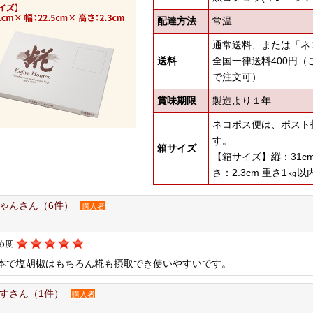
配達方法
常温
通常送料、または「ネ
送料
全国一律送料400円（
で注文可）
賞味期限
製造より１年
ネコポス便は、ポスト
す。
箱サイズ
【箱サイズ】縦：31cm×
さ：2.3cm 重さ1㎏以
ゃんさん（6件）
購入者
め度
1本で塩胡椒はもちろん糀も摂取でき使いやすいです。
すさん（1件）
購入者