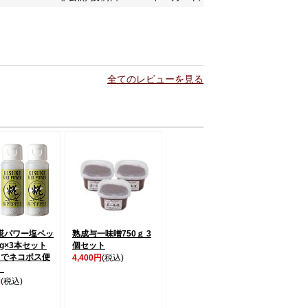
全てのレビューを見る
糀パワー塩ペッ
熟成与一味噌750ｇ 3
0g×3本セット
個セット
までネコポス便
4,400円
(税込)
】
円
(税込)