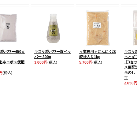
糀パワー450ｇ
キスケ糀パワー塩ペッ
＜業務用＞にんにく塩
キスケ
り
パー 300g
糀袋入り1kg
っとギ
迄ネコポス便配
【3セ
3,000円
(税込)
5,700円
(税込)
】
ス便配
※のし
0円
(税込)
可
2,650