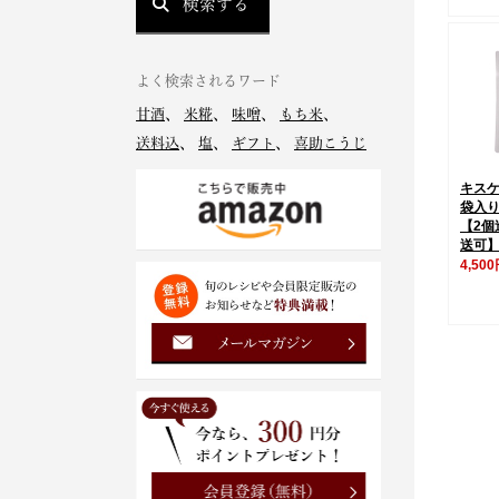
検索する
よく検索されるワード
甘酒
、
米糀
、
味噌
、
もち米
、
送料込
、
塩
、
ギフト
、
喜助こうじ
キスケ
袋入
【2個
送可
4,50