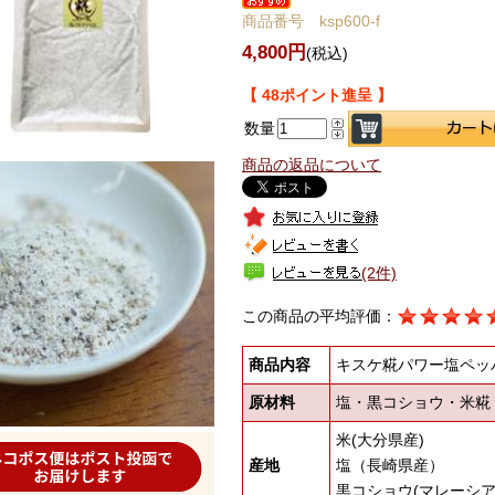
商品番号 ksp600-f
4,800円
(税込)
【 48ポイント進呈 】
数量
商品の返品について
(2件)
この商品の平均評価：
商品内容
キスケ糀パワー塩ペッパ
原材料
塩・黒コショウ・米糀
米(大分県産)
産地
塩（長崎県産）
黒コショウ(マレーシア