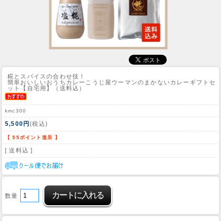
糀とスパイスの合わせ技！
簡単おいしいおうちカレー
こうじ屋ウーマンのまかないカレーギフトセ
ット【自宅用】（送料込）
kmc300
5,500円
(税込)
【 55ポイント進呈 】
[ 送料込 ]
数量