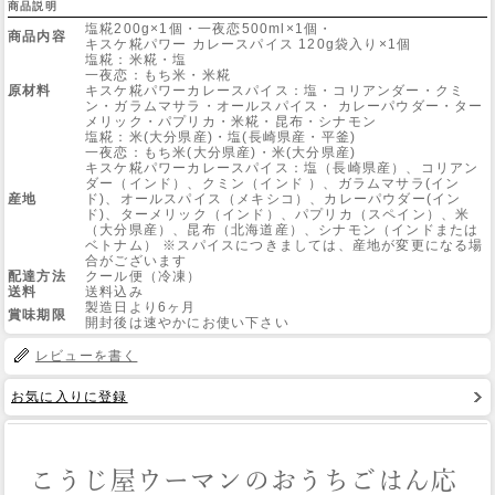
商品説明
塩糀200g×1個・一夜恋500ml×1個・
商品内容
キスケ糀パワー カレースパイス 120g袋入り×1個
Web Site
塩糀：米糀・塩
一夜恋：もち米・米糀
原材料
キスケ糀パワーカレースパイス：塩・コリアンダー・クミ
ン・ガラムマサラ・オールスパイス・ カレーパウダー・ター
メリック・パプリカ・米糀・昆布・シナモン
塩糀：米(大分県産)・塩(長崎県産・平釜)
一夜恋：もち米(大分県産)・米(大分県産)
キスケ糀パワーカレースパイス：塩（長崎県産）、コリアン
ダー（インド）、クミン（インド ）、ガラムマサラ(イン
産地
ド)、オールスパイス（メキシコ）、カレーパウダー(イン
ド)、ターメリック（インド）、パプリカ（スペイン）、米
（大分県産）、昆布（北海道産）、シナモン（インドまたは
ベトナム） ※スパイスにつきましては、産地が変更になる場
合がございます
配達方法
クール便（冷凍）
送料
送料込み
製造日より6ヶ月
賞味期限
開封後は速やかにお使い下さい
レビューを書く
お気に入りに登録
こうじ屋ウーマンのおうちごはん応