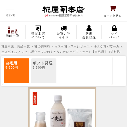
糀屋本店
MENU
カートを見る
糀屋本店
お買い物
新規
マイ
商品一覧
について
ガイド
会員登録
ページ
糀屋本店 商品一覧
>
糀の調味料
>
キスケ糀パワーシリーズ
>
キスケ糀パワーカレ
ースパイス
> こうじ屋ウーマンのまかないカレーギフトセット【自宅用】（送料込）
自宅用
ギフト発送
5,500円
5,500円