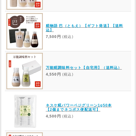
糀物語 巴（ともえ）【ギフト発送】【送料
込】
7,500円
(税込)
万能糀調味料セット【自宅用】（送料込）
4,550円
(税込)
キスケ糀パワーベジグリーン1g50本
【2個までネコポス便配送可】
4,500円
(税込)