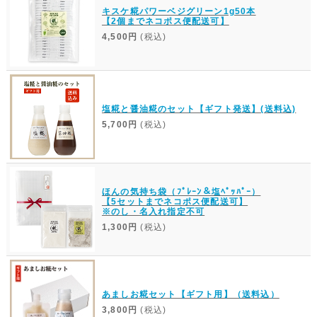
キスケ糀パワーベジグリーン1g50本
【2個までネコポス便配送可】
4,500円
(税込)
塩糀と醤油糀のセット【ギフト発送】(送料込)
5,700円
(税込)
ほんの気持ち袋（ﾌﾟﾚｰﾝ＆塩ﾍﾟｯﾊﾟｰ）
【5セットまでネコポス便配送可】
※のし・名入れ指定不可
1,300円
(税込)
あましお糀セット【ギフト用】（送料込）
3,800円
(税込)