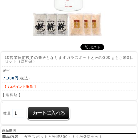
10営業日前後での発送となります
ガラスポットと米糀300ｇもち米3個
セット（送料込）
gls-3
7,300円
(税込)
【 73ポイント進呈 】
[ 送料込 ]
数量
商品説明
商品内容
ガラスポットと米糀300ｇもち米3個セット