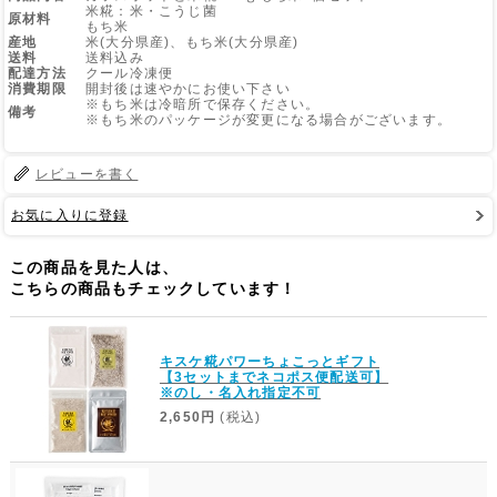
米糀：米・こうじ菌
原材料
もち米
産地
米(大分県産)、もち米(大分県産)
Web Site
送料
送料込み
配達方法
クール冷凍便
消費期限
開封後は速やかにお使い下さい
※もち米は冷暗所で保存ください。
備考
※もち米のパッケージが変更になる場合がございます。
レビューを書く
お気に入りに登録
この商品を見た人は、
こちらの商品もチェックしています！
キスケ糀パワーちょこっとギフト
【3セットまでネコポス便配送可】
※のし・名入れ指定不可
2,650円
(税込)