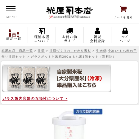
糀屋本店
MENU
カートを見る
糀屋本店
お買い物
新規
マイ
商品一覧
について
ガイド
会員登録
ページ
糀屋本店 商品一覧
>
甘酒
>
甘酒づくりのこだわり素材
>
生米糀(冷凍)ともち米の手
作り甘酒セット
> ガラスポットと米糀300ｇもち米3個セット（送料込）
ガラス製内容器の互換性について >