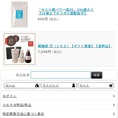
「キスケ糀パワー塩25」45g袋入り
【10個までネコポス便配送可】
650円
(税込)
糀物語 巴（ともえ）【ギフト発送】【送料込】
7,500円
(税込)
商品検索
ホーム
マイページ
カート
ログイン
メルマガ申込/停止
特定商取引法に基づく表示