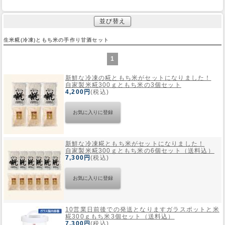
並び替え
生米糀(冷凍)ともち米の手作り甘酒セット
1
新鮮な冷凍の糀ともち米がセットになりました！
自家製米糀300ｇともち米の3個セット
4,200円
(税込)
新鮮な冷凍糀ともち米がセットになりました！
自家製米糀300ｇともち米の6個セット（送料込）
7,300円
(税込)
10営業日前後での発送となります
ガラスポットと米
糀300ｇもち米3個セット（送料込）
7,300円
(税込)