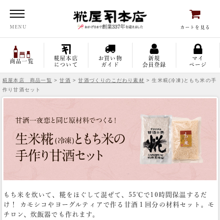
糀屋本店
MENU
カートを見る
糀屋本店
お買い物
新規
マイ
商品一覧
について
ガイド
会員登録
ページ
糀屋本店 商品一覧
>
甘酒
>
甘酒づくりのこだわり素材
> 生米糀(冷凍)ともち米の手
作り甘酒セット
もち米を炊いて、糀をほぐして混ぜて、55℃で10時間保温するだ
け！
カモシコやヨーグルティアで作る甘酒１回分の材料セット。モ
チロン、炊飯器でも作れます。