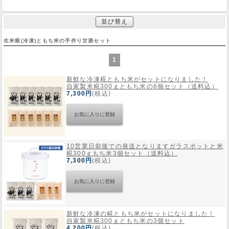
並び替え
生米糀(冷凍)ともち米の手作り甘酒セット
1
新鮮な冷凍糀ともち米がセットになりました！
自家製米糀300ｇともち米の6個セット（送料込）
7,300円
(税込)
10営業日前後での発送となります
ガラスポットと米
糀300ｇもち米3個セット（送料込）
7,300円
(税込)
新鮮な冷凍の糀ともち米がセットになりました！
自家製米糀300ｇともち米の3個セット
4,200円
(税込)