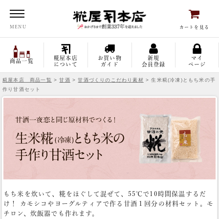
糀屋本店
MENU
カートを見る
糀屋本店
お買い物
新規
マイ
商品一覧
について
ガイド
会員登録
ページ
糀屋本店 商品一覧
>
甘酒
>
甘酒づくりのこだわり素材
> 生米糀(冷凍)ともち米の手
作り甘酒セット
もち米を炊いて、糀をほぐして混ぜて、55℃で10時間保温するだ
け！
カモシコやヨーグルティアで作る甘酒１回分の材料セット。モ
チロン、炊飯器でも作れます。