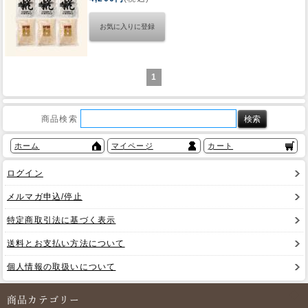
Web Site
1
商品検索
ホーム
マイページ
カート
ログイン
メルマガ申込/停止
特定商取引法に基づく表示
送料とお支払い方法について
個人情報の取扱いについて
商品カテゴリー