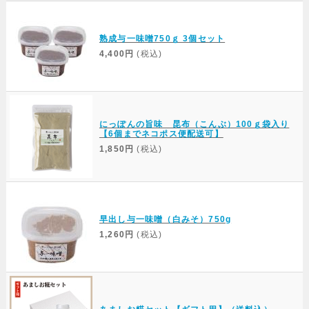
Web Site
熟成与一味噌750ｇ 3個セット
4,400円
(税込)
にっぽんの旨味 昆布（こんぶ）100ｇ袋入り
【6個までネコポス便配送可】
1,850円
(税込)
早出し与一味噌（白みそ）750g
1,260円
(税込)