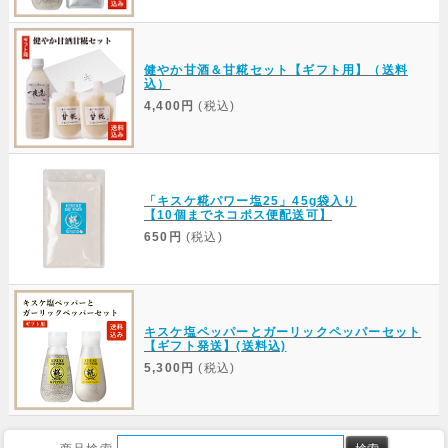
健やか甘酒＆甘糀セット【ギフト用】（送料
込）
4,400円
(税込)
「キスケ糀パワー塩25」45g袋入り
【10個までネコポス便配送可】
650円
(税込)
キスケ塩ペッパーとガーリックペッパーセット
【ギフト発送】(送料込)
5,300円
(税込)