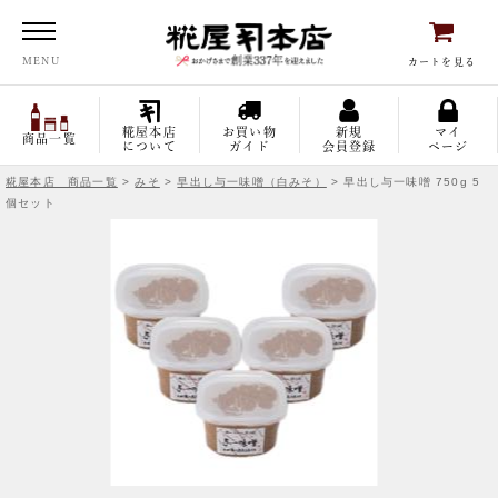
糀屋本店
MENU
カートを見る
糀屋本店
お買い物
新規
マイ
商品一覧
について
ガイド
会員登録
ページ
糀屋本店 商品一覧
>
みそ
>
早出し与一味噌（白みそ）
> 早出し与一味噌 750g 5
個セット