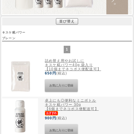
並び替え
キスケ糀パワー
プレーン
1
詰め替え用やお試しに
キスケ糀パワー40g 袋入り
【10個までネコポス便配送可】
650円
(税込)
卓上にも◎便利なミニボトル
キスケ糀パワー 30g
【6個までネコポス便配送可】
900円
(税込)