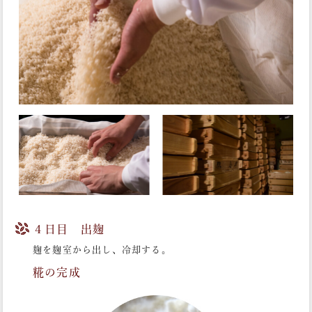
４日目 出麹
麹を麹室から出し、冷却する。
糀の完成