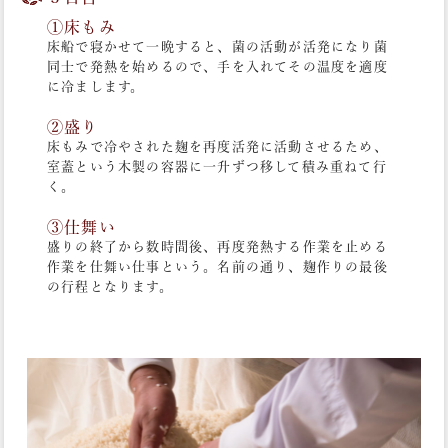
①床もみ
床船で寝かせて一晩すると、菌の活動が活発になり菌
同士で発熱を始めるので、手を入れてその温度を適度
に冷まします。
②盛り
床もみで冷やされた麹を再度活発に活動させるため、
室蓋という木製の容器に一升ずつ移して積み重ねて行
く。
③仕舞い
盛りの終了から数時間後、再度発熱する作業を止める
作業を仕舞い仕事という。名前の通り、麹作りの最後
の行程となります。