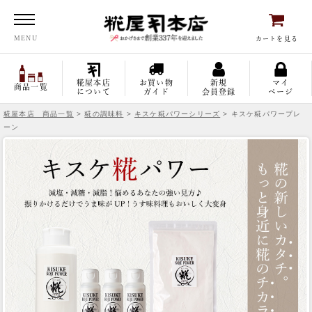
糀屋本店
MENU
カートを見る
糀屋本店
お買い物
新規
マイ
商品一覧
について
ガイド
会員登録
ページ
糀屋本店 商品一覧
>
糀の調味料
>
キスケ糀パワーシリーズ
> キスケ糀パワープレ
ーン