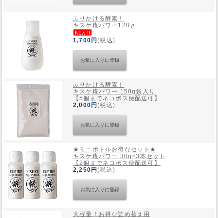
ふりかける酵素！
Web Site
キスケ糀パワー120ｇ
1,700円
(税込)
ふりかける酵素！
キスケ糀パワー 150g袋入り
【5個までネコポス便配送可】
2,000円
(税込)
★ミニボトルお得なセット★
キスケ糀パワー 30g×3本セット
【2個までネコポス便配送可】
2,250円
(税込)
大容量！お得な詰め替え用