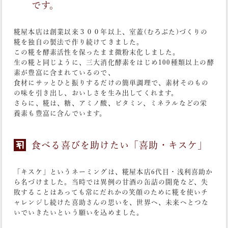
です。
糀屋本店は創業以来３００年以上、室蓋(むろぶた)づくりの
糀を独自の製法で作り続けてきました。
この糀を酵素活性を保ったまま微粉末化しました。
生の糀と同じように、三大消化酵素をはじめ100種類以上の酵
素が豊富に含まれているので、
食材にサッとひと振りするだけの簡単調理で、素材そのもの
の味を引き出し、おいしさを生み出してくれます。
さらに、糀は、糖、アミノ酸、ビタミン、ミネラルなどの栄
養素も豊富に含んでいます。
食べる喜びを助けたい「喜助・キスケ」
「キスケ」というネーミングは、糀屋本店6代目・浅利喜助か
ら名づけました。当時では異例の甘酒の缶詰の開発など、失
敗することはあっても常にだれかの笑顔のために糀を使いチ
ャレンジし続けた喜助さんの思いを、世界へ、未来へとつな
いでいきたいという願いを込めました。