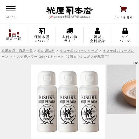
糀屋本店
MENU
カートを見る
糀屋本店
お買い物
新規
マイ
商品一覧
について
ガイド
会員登録
ページ
糀屋本店 商品一覧
>
糀の調味料
>
キスケ糀パワーシリーズ
>
キスケ糀パワープレ
ーン
> キスケ糀パワー 30g×3本セット【2個までネコポス便配送可】