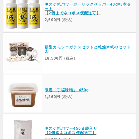
キスケ糀パワーガーリックペッパー40g×3本セ
ット
【2個までネコポス便配送可】
2,600円
(税込)
新型カモシコガラスセットと乾燥米糀のセット
①
18,500円
(税込)
限定「手塩味噌」 450g
1,260円
(税込)
キスケ糀パワー450ｇ袋入り
【2個迄ネコポス便配送可】