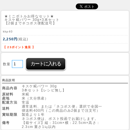
★ミニボトルお得なセット★
キスケ糀パワー 30g×3本セット
【2個までネコポス便配送可】
kkp40
2,250円
(税込)
【 23ポイント進呈 】
数量
商品説明
キスケ糀パワー 30g
商品内容
3本セット【レシピ無し】
原材料
米糀
産地
米（大分県産）
配達方法
常温
通常送料、または「ネコポス便」選択で全国一
送料
律送料400円（この商品のみ2個まで注文可）
賞味期限
製造より１年
ネコポス便は、ポスト投函でお届けします。
備考
【箱サイズ】縦：31cm×横：22.5cm×高さ：
2.3cm 重さ1㎏以内